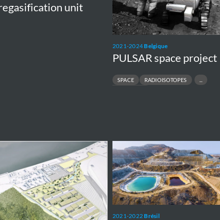
regasification unit
2021-2024
Belgique
PULSAR space project
SPACE
RADIOISOTOPES
PLUTONIUM-238
Water
Stress
Indicator
ion
for
mining
operations
2021-2022
Brésil