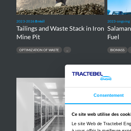
Iron
Fuel
Mine
Pit
2023-2026
Brésil
2023-ongoing
Tailings and Waste Stack in Iron
Salamand
Mine Pit
Fuel
OPTIMIZATION OF WASTE
BIOMASS
TAILINGS STACK
Ak
The
Bank
Princess
Consentement
Data
Elisabeth
Centre
Island
Ce site web utilise des cook
Le site Web de Tractebel Eng
à vous offrir la meilleure ex