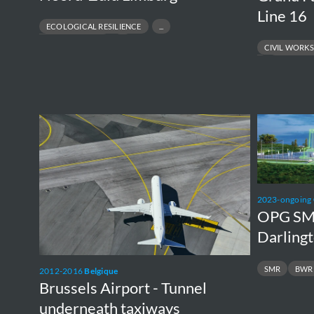
Line 16
ECOLOGICAL RESILIENCE
FLOOD PROTECTION
CIVIL WORKS
HYDRAULIC MODELLING
URBAN DESIGN
FEED
OWNER E
SUPERVISION
Brussels
OPG
Airport
SMR
-
project
Tunnel
at
2023-ongoing
underneath
Darlington
OPG SMR
taxiways
Darling
SMR
BWR
2012-2016
Belgique
Brussels Airport - Tunnel
underneath taxiways