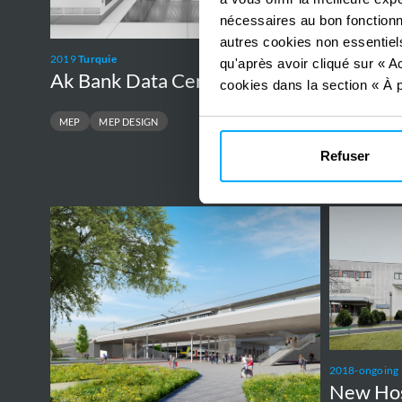
2023-ongoing
nécessaires au bon fonctionn
The Prin
autres cookies non essentiels
2019
Turquie
qu'après avoir cliqué sur « Ac
OWNER ENGI
Ak Bank Data Centre
cookies dans la section « À p
ISLAND DESIGN
MEP
MEP DESIGN
Refuser
Brabantnet
New
Hospital
in
Timisoara
2018-ongoing
New Hosp