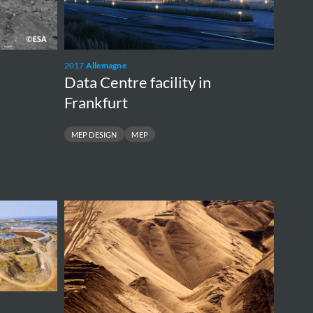
2017
Allemagne
Data Centre facility in
Frankfurt
MEP DESIGN
MEP
ANGIE
–
Green
H2
for
Mining