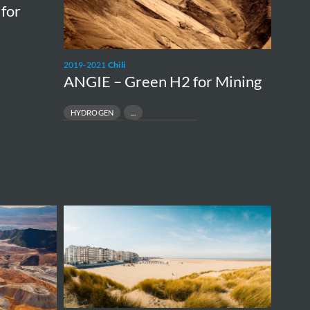
 for
2019-2021
Chili
ANGIE – Green H2 for Mining
HYDROGEN
DECARBONIZATION
SUSTAINABILITY
Coastal
Vision,
Kustvisie