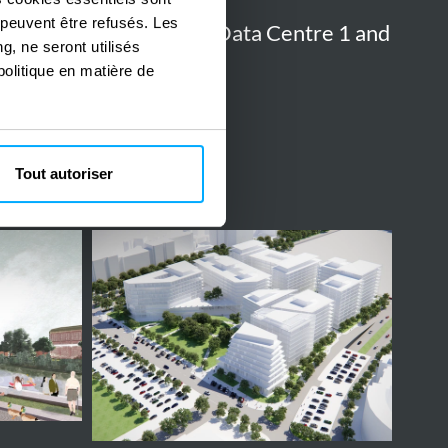
2023
Singapour
e
 peuvent être refusés. Les
Surveillance Data Centre 1 and
g, ne seront utilisés
2 Upgrade
politique en matière de
MEP
MEP DESIGN
Tout autoriser
Justice
District
in
Bucharest