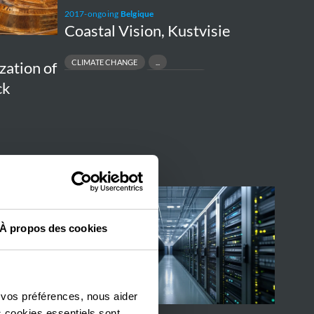
2017-ongoing
Belgique
Coastal Vision, Kustvisie
CLIMATE CHANGE
zation of
COASTAL PROTECTION
MASTER PLAN
ck
Surveillance
Data
À propos des cookies
Centre
1
and
2
 vos préférences, nous aider
Upgrade
s cookies essentiels sont