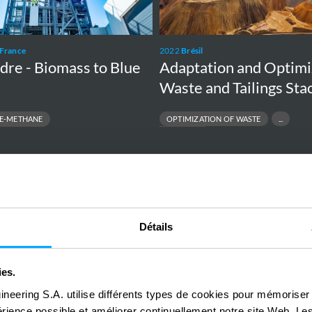
and
Tailings
Stack
France
2022
Brésil
re - Biomass to Blue
Adaptation and Optimi
Waste and Tailings Sta
OPTIMIZATION OF WASTE
E-METHANE
TAILINGS STACK
Halk
Bank
Détails
Data
Centre
ies.
ineering S.A. utilise différents types de cookies pour mémoriser
2017
Turquie
périence possible et améliorer continuellement notre site Web. Le