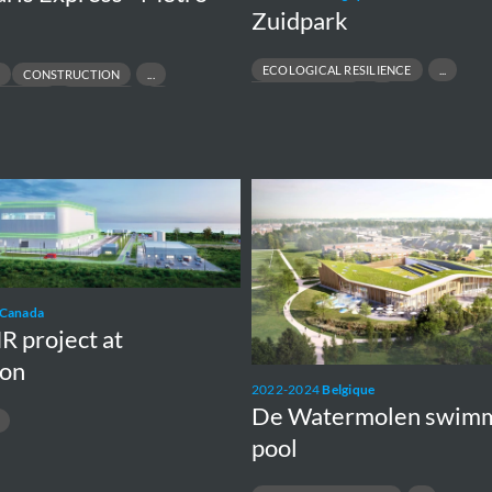
Zuidpark
ECOLOGICAL RESILIENCE
CONSTRUCTION
FLOOD PROTECTION
NGINEER
PRE-FEED
HYDRAULIC MODELLING
URBAN DESIGN
De
Watermolen
swimming
pool
Canada
 project at
ton
2022-2024
Belgique
De Watermolen swim
pool