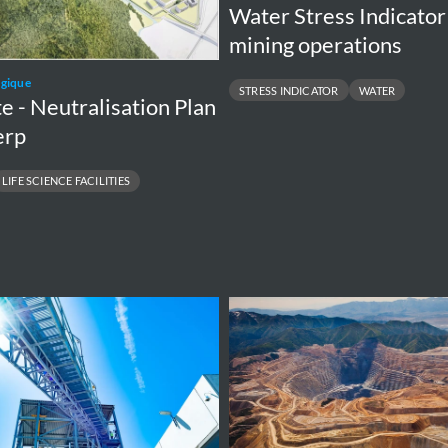
Water Stress Indicator
mining operations
lgique
STRESS INDICATOR
WATER
e - Neutralisation Plan
erp
LIFE SCIENCE FACILITIES
Adaptation
and
Optimization
of
Waste