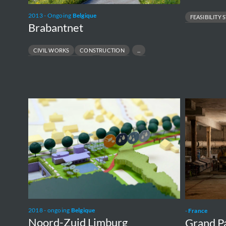
2013 - Ongoing
Belgique
FEASIBILITY 
Brabantnet
PREFEASIBILITY S
CIVIL WORKS
CONSTRUCTION
FEED
OWNER ENGINEER
PRE-FEED
SUPERVISION
Noord-
Grand
Zuid
Paris
Limburg
Express
-
Metro
Line
16
2018 - ongoing
Belgique
-
France
Noord-Zuid Limburg
Grand Pa