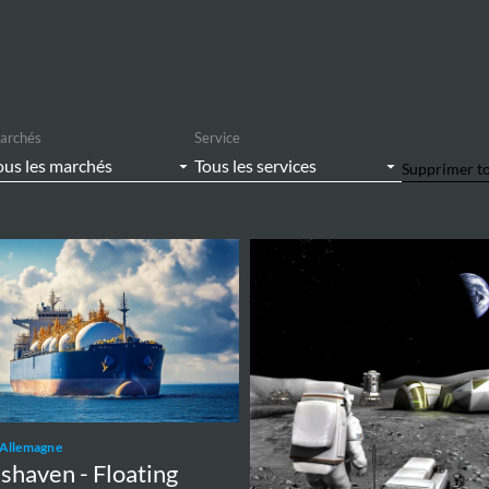
archés
Service
Supprimer t
ven
PULSAR
space
project
on
Allemagne
haven - Floating