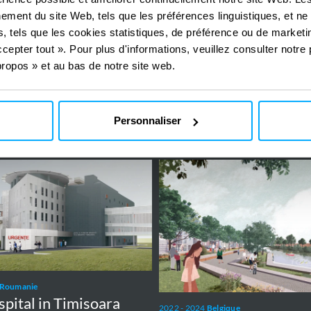
Belgique
Halk Bank Data Centr
ement du site Web, tels que les préférences linguistiques, et ne
cess Elisabeth Island
, tels que les cookies statistiques, de préférence ou de marketin
MEP
MEP DESIGN
cepter tout ». Pour plus d'informations, veuillez consulter notre 
NEER
ropos » et au bas de notre site web.
OFFSHORE WIND
Personnaliser
Strategic
Water
Plan
for
the
Dender
Valley
Roumanie
ital in Timisoara
2022 - 2024
Belgique