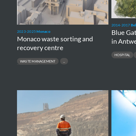
Antwerp
2014-2017
Be
Blue Gat
2023-2025
Monaco
Monaco waste sorting and
in Antw
recovery centre
HOSPITAL
WASTE MANAGEMENT
WASTE SORTING
Tailings
Salamandre
and
-
Waste
Biomass
Stack
to
in
Blue