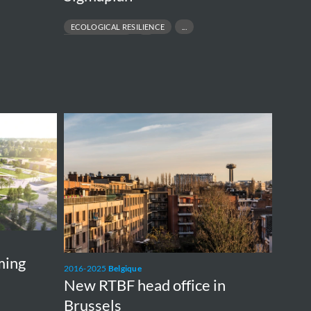
ECOLOGICAL RESILIENCE
FLOOD PROTECTION
HYDRAULIC MODELLING
URBAN DESIGN
New
RTBF
head
office
in
Brussels
ming
2016-2025
Belgique
New RTBF head office in
Brussels