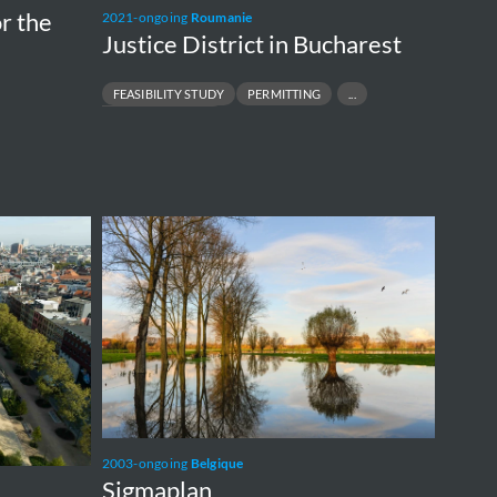
r the
2021-ongoing
Roumanie
Justice District in Bucharest
FEASIBILITY STUDY
PERMITTING
PREFEASIBILITY STUDY
Sigmaplan
2003-ongoing
Belgique
Sigmaplan