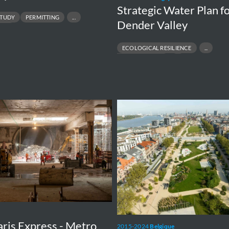
Strategic Water Plan fo
STUDY
PERMITTING
Dender Valley
TUDY
ECOLOGICAL RESILIENCE
FLOOD PROTECTION
HYDRAULIC MODELLING
URBAN DESIGN
Zuidpark
ris Express - Metro
2015-2024
Belgique