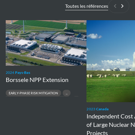
Toutes les références
Précédan
Suiva
Borssele
Independent
NPP
Cost
Extension
Assessment
of
Large
Nuclear
2024
Pays-Bas
New
Borssele NPP Extension
Build
Projects
EARLY-PHASE RISK MITIGATION
ENVIRONMENTAL & PERMITTING STRATEGY
NUCLEAR NEW-BUILD FEASIBILITY
2023
Canada
REGULATORY ACCEPTANCE & STAKEHOLDER SUPPORT
Independent Cost
of Large Nuclear 
Projects