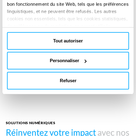
bon fonctionnement du site Web, tels que les préférences
linguistiques, et ne peuvent être refusés. Les autres
cookies non essentiels, tels que les cookies statistiques,
de préférence ou de marketing, ne seront utilisés
qu'après avoir cliqué sur « Accepter tout ». Pour plus
d'informations, veuillez consulter notre politique en
Tout autoriser
SERVICES FOURNIS
matière de cookies dans la section « À propos » et au
Technical & regulatory consultancy
bas de notre site web.
Owner's or Lender's Engineer
Personnaliser
Refuser
SOLUTIONS NUMÉRIQUES
Réinventez votre impact
Réinventez votre impact
avec nos
avec nos