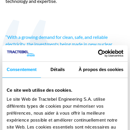
technology and expertise.
“With a growing demand for clean, safe, and reliable
electricity, the investments being made in new nuclear
development represent significant business potential that
extend well beyond the nuclear industry. Together with
Hatch and Tractebel, we can help heavy industry clients
Consentement
Détails
À propos des cookies
reach climate change goals by leveraging our individual and
collective strengths to provide end-to-end solutions that
bring nuclear energy projects to life.”
Ce site web utilise des cookies.
Jason Van Wart
President and CEO of Laurentis Energy Partners, a
Le site Web de Tractebel Engineering S.A. utilise
commercial subsidiary of Ontario Power
Generation.
différents types de cookies pour mémoriser vos
préférences, nous aider à vous offrir la meilleure
expérience possible et améliorer continuellement notre
site Web. Les cookies essentiels sont nécessaires au