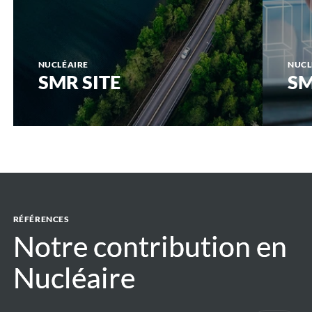
NUCLÉAIRE
NUCL
SMR SITE
SM
RÉFÉRENCES
Notre contribution en
Notre contribution en
Nucléaire
Nucléaire