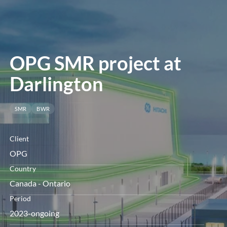
le
menu
OPG SMR project at
Darlington
SMR
BWR
Client
OPG
Country
Canada - Ontario
Period
2023-ongoing