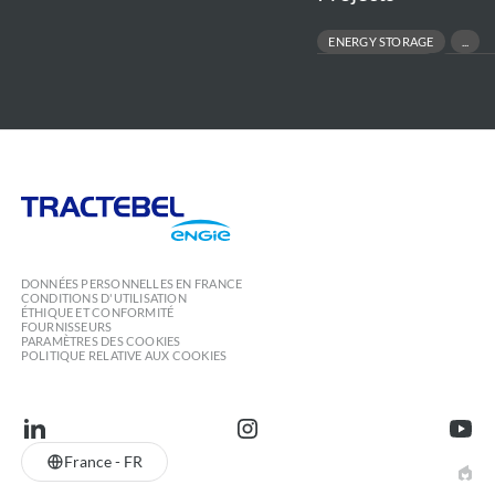
ENERGY STORAGE
RENEWABLE ENERGIES
UTILITY
Tractebel
Engie
DONNÉES PERSONNELLES EN FRANCE
CONDITIONS D'UTILISATION
ÉTHIQUE ET CONFORMITÉ
FOURNISSEURS
PARAMÈTRES DES COOKIES
POLITIQUE RELATIVE AUX COOKIES
linkedin
instagram
youtu
France - FR
EPIC