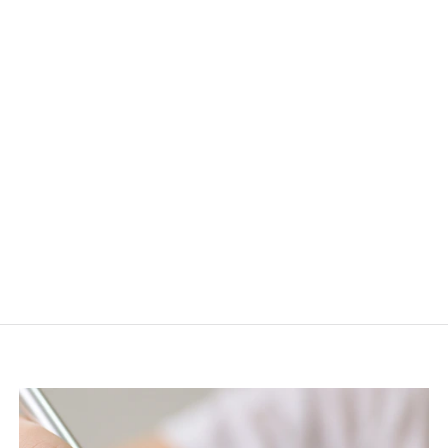
conformité
Le système de conformité éthique fournit un cadre pour la
mise en œuvre du principe d’agir conformément aux lois et
réglementations. Il décrit comment le Groupe est organisé
pour aider à mettre en œuvre toutes les procédures
éthiques et tous les outils de contrôle de la conformité du
Groupe.
Découvrez
Le référentiel de conformité