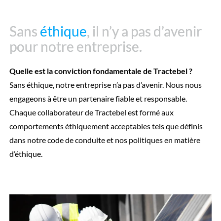
Sans
Sans
éthique
éthique
, il n’y a pas d’avenir
, il n’y a pas d’avenir
pour notre entreprise.
pour notre entreprise.
Quelle est la conviction fondamentale de Tractebel ?
Sans éthique, notre entreprise n’a pas d’avenir. Nous nous
engageons à être un partenaire fiable et responsable.
Chaque collaborateur de Tractebel est formé aux
comportements éthiquement acceptables tels que définis
dans notre code de conduite et nos politiques en matière
d’éthique.