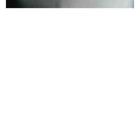
Déclaration relative à
l'esclavage moderne
Les engagements de Tractebel en matière de droits humains,
en tant que membre du groupe ENGIE, sont fondés sur les
normes internationales applicables et sur les lois nationales
qui s’appliquent à ses activités, telles que la loi française sur
la vigilance et la loi britannique sur l’esclavage moderne. Le
groupe a mis en place diverses mesures pour s’assurer que
ses activités et celles de sa chaîne d’approvisionnement
n’impliquent pas d’esclavage moderne (y compris :
l’esclavage, le travail forcé et la traite des êtres humains).
Découvrez
La déclaration relative à l’esclavage moderne