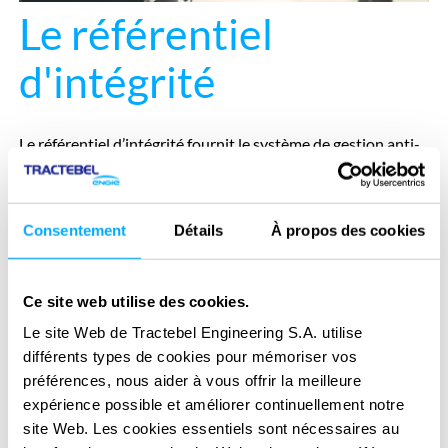
Le référentiel
d'intégrité
Le référentiel d’intégrité fournit le système de gestion anti-
corruption de Tractebel, un cadre permettant d’agir avec
honnêteté et de promouvoir une culture d’intégrité basée
sur la loi britannique anti-corruption (UK Bribery Act), la loi
Consentement
Détails
À propos des cookies
américaine sur les pratiques de corruption à l’étranger
(FCPA) et la loi française Sapin 2.
Le référentiel d’intégrité
Ce site web utilise des cookies.
comprend les politiques et procédures suivantes :
Le site Web de Tractebel Engineering S.A. utilise
Politique de diligence raisonnable
différents types de cookies pour mémoriser vos
Le Groupe a adopté plusieurs politiques de diligence
préférences, nous aider à vous offrir la meilleure
raisonnable en matière d’éthique, qui consistent à enquêter
expérience possible et améliorer continuellement notre
sur nos contreparties, à savoir nos fournisseurs et sous-
site Web. Les cookies essentiels sont nécessaires au