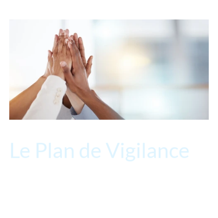
Le Plan de Vigilance
En tant que membre du groupe ENGIE, Tractebel adopte le
plan de vigilance d’ENGIE, élaboré conformément à la loi
française sur le devoir de vigilance des sociétés mères et des
donneurs d’ordre. Il cible les violations graves des droits de