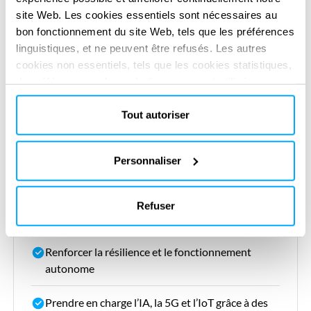
site Web. Les cookies essentiels sont nécessaires au
bon fonctionnement du site Web, tels que les préférences
linguistiques, et ne peuvent être refusés. Les autres
Vos opportunités
cookies non essentiels, tels que les cookies statistiques,
de préférence ou de marketing, ne seront utilisés
qu'après avoir cliqué sur « Accepter tout ». Pour plus
Permettre un traitement en temps réel et des
d'informations, veuillez consulter notre politique en
Tout autoriser
performances à faible latence
matière de cookies dans la section « À propos » et au
bas de notre site web.
Déployer rapidement dans des environnements
Personnaliser
variés et exigeants
Optimiser l’efficacité dans des environnements
Refuser
contraints en espace et en énergie
Renforcer la résilience et le fonctionnement
autonome
Prendre en charge l’IA, la 5G et l’IoT grâce à des