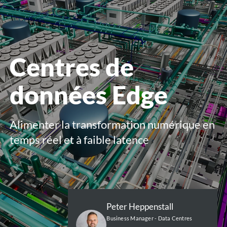
le
menu
Centres de
données Edge
Alimenter la transformation numérique en
temps réel et à faible latence
Peter Heppenstall
Business Manager - Data Centres