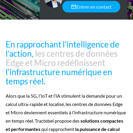
Entrer en contact
En rapprochant l’intelligence de
En rapprochant l’intelligence de
l’action,
l’action,
les centres de données
les centres de données
Edge et Micro redéfinissent
Edge et Micro redéfinissent
l’infrastructure numérique en
l’infrastructure numérique en
temps réel.
temps réel.
Alors que la 5G, l’IoT et l’IA stimulent la demande pour un
calcul ultra-rapide et localisé, les centres de données Edge
et Micro deviennent essentiels à l’infrastructure numérique
en temps réel. Tractebel propose des
solutions compactes
et performantes
qui rapprochent
la puissance de calcul