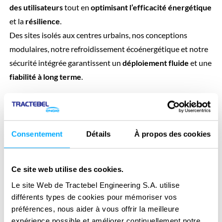
des utilisateurs
tout en
optimisant l’efficacité énergétique
et la
résilience
.
Des sites isolés aux centres urbains, nos conceptions
modulaires, notre refroidissement écoénergétique et notre
sécurité intégrée garantissent un
déploiement fluide
et une
fiabilité à long terme
.
Consentement
Détails
À propos des cookies
Solutions pour
Ce site web utilise des cookies.
centres de données
Le site Web de Tractebel Engineering S.A. utilise
différents types de cookies pour mémoriser vos
Edge
préférences, nous aider à vous offrir la meilleure
expérience possible et améliorer continuellement notre