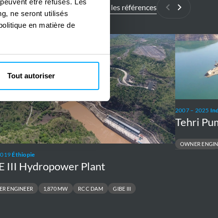
 peuvent être refusés. Les
Toutes les références
Précédant
Suivant
g, ne seront utilisés
politique en matière de
Tehri
Pumped
opower
Storage
Tout autoriser
Project
2007 – 2025
In
Tehri Pu
OWNER ENGIN
WIDE HEAD RANGE
2019
Éthiopie
E III Hydropower Plant
R ENGINEER
1,870 MW
RCC DAM
GIBE III