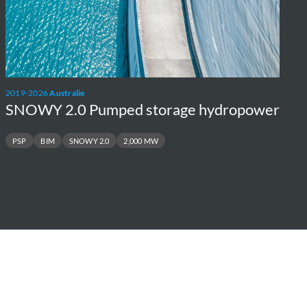
2019-2026
Australie
SNOWY 2.0 Pumped storage hydropower
PSP
BIM
SNOWY 2.0
2,000 MW