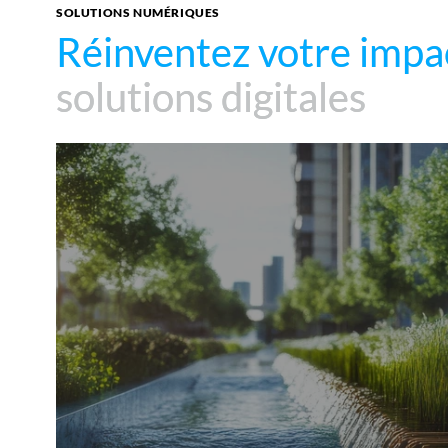
SOLUTIONS NUMÉRIQUES
Réinventez votre impa
Réinventez votre impa
solutions digitales
solutions digitales
Mopthycs