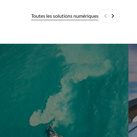
Toutes les solutions numériques
Précédant
Suivant
EcoPAM
Con
C