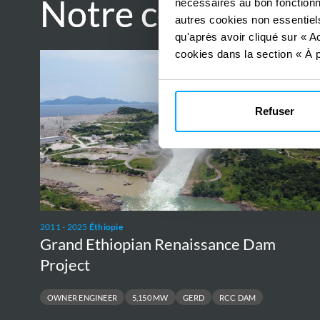
Notre contributio
Notre contributio
nécessaires au bon fonctionn
autres cookies non essentiels
qu'après avoir cliqué sur « Ac
cookies dans la section « À p
Grand
Ethiopian
Renaissance
Refuser
Dam
Project
2011 - 2025
Éthiopie
Grand Ethiopian Renaissance Dam
Project
OWNER ENGINEER
5,150 MW
GERD
RCC DAM