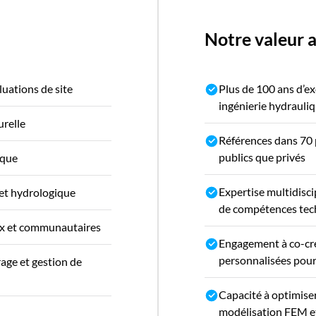
Notre valeur 
luations de site
Plus de 100 ans d’ex
ingénierie hydrauli
urelle
Références dans 70 
publics que privés
ique
Expertise multidisci
et hydrologique
de compétences tech
x et communautaires
Engagement à co-cr
personnalisées pour 
rage et gestion de
Capacité à optimiser 
modélisation FEM e