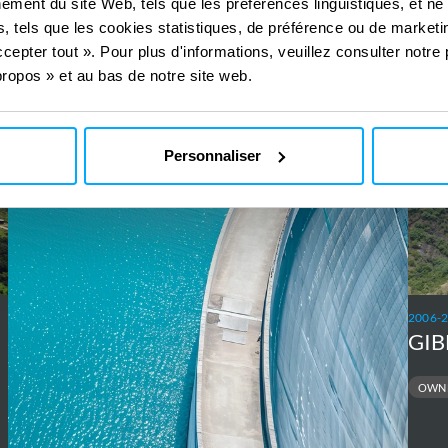
n en Eau
n en Eau
ement du site Web, tels que les préférences linguistiques, et ne
, tels que les cookies statistiques, de préférence ou de marketin
cepter tout ». Pour plus d'informations, veuillez consulter notre 
ropos » et au bas de notre site web.
SNOWY
GIBE
2.0
III
Pumped
Hydr
Personnaliser
storage
Plant
hydropower
2006-
GIB
OWNE