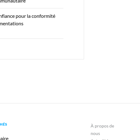
mmunautaire
nfiance pour la conformité
ementations
HÉS
À propos de
nous
aire