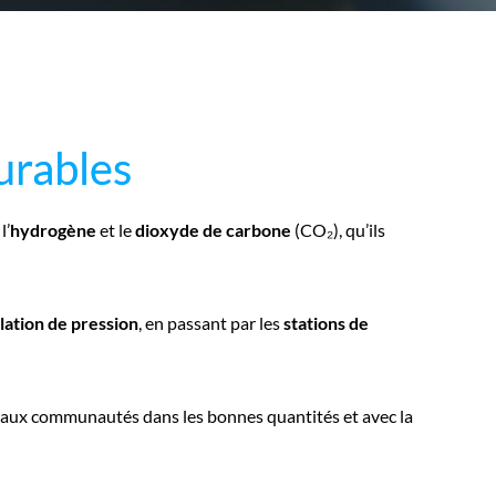
urables
urables
l’
hydrogène
et le
dioxyde de carbone
(CO₂), qu’ils
lation de pression
, en passant par les
stations de
s et aux communautés dans les bonnes quantités et avec la