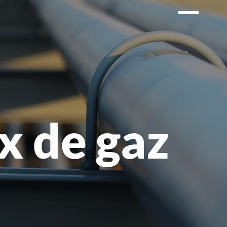
Ouvrir
le
menu
x de gaz