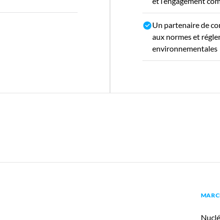
et l’engagement co
Un partenaire de co
aux normes et régl
environnementales
MARC
Nuclé