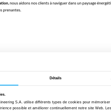
ation
, nous aidons nos clients à naviguer dans un paysage énergé
es prenantes.
e transport et d
Détails
gaz
ies.
ineering S.A. utilise différents types de cookies pour mémoriser
périence possible et améliorer continuellement notre site Web. Le