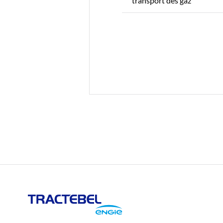
transport des gaz
Tractebel
Engie