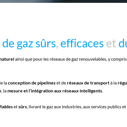
x de gaz sûrs
x de gaz sûrs
,
,
efficaces
efficaces
et
et
d
d
 naturel
ainsi que pour les réseaux de gaz renouvelables, y compris 
e la
conception de pipelines
et de
réseaux de transport
à la
régu
e
, la
mesure et l’intégration aux réseaux intelligents
.
fiables
et
sûrs
, livrant le gaz aux industries, aux services public