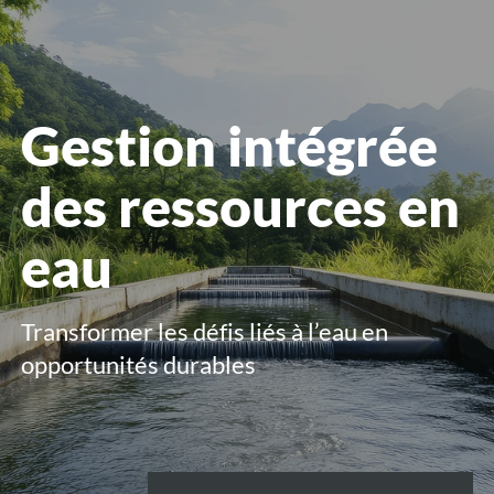
le
menu
Gestion intégrée
des ressources en
eau
Transformer les défis liés à l’eau en
opportunités durables