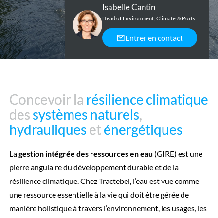
Isabelle Cantin
Head of Environment, Climate & Ports
Entrer en contact
Concevoir la
Concevoir la
résilience climatique
résilience climatique
des
des
systèmes
systèmes
naturels
naturels
,
,
hydrauliques
hydrauliques
et
et
énergétiques
énergétiques
L
a
gestion intégrée des ressources en eau
(GIRE) est une
pierre angulaire du développement durable et de la
résilience climatique. Chez Tractebel, l’eau est vue comme
une ressource essentielle à la vie qui doit être gérée de
manière holistique à travers l’environnement, les usages, les