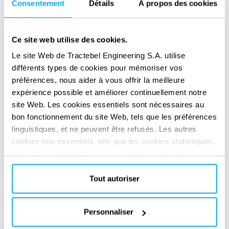
structurelles et opérationnelles éprouvées
Consentement
Détails
À propos des cookies
Garantir des conceptions durables de barrages et
de réservoirs en matière de sécurité face aux
Ce site web utilise des cookies.
crues, d’utilisation de l’eau et de respect des
Le site Web de Tractebel Engineering S.A. utilise
exigences environnementales
différents types de cookies pour mémoriser vos
préférences, nous aider à vous offrir la meilleure
Réduire le risque d’inondation à court terme
expérience possible et améliorer continuellement notre
(modélisation prédictive, systèmes d’alerte
site Web. Les cookies essentiels sont nécessaires au
précoce)
bon fonctionnement du site Web, tels que les préférences
linguistiques, et ne peuvent être refusés. Les autres
Prendre des décisions dans un contexte
cookies non essentiels, tels que les cookies statistiques,
d’incertitude profonde pour l’avenir avec des
de préférence ou de marketing, ne seront utilisés
résultats clairs et robustes
qu'après avoir cliqué sur « Accepter tout ». Pour plus
d'informations, veuillez consulter notre politique en
Tout autoriser
Renforcer les capacités institutionnelles grâce à
matière de cookies dans la section « À propos » et au
l’engagement des parties prenantes, à la
bas de notre site web.
formation et aux outils d’aide à la décision
Personnaliser