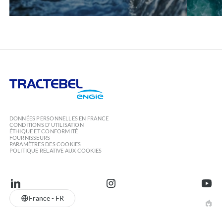
Tractebel
Engie
DONNÉES PERSONNELLES EN FRANCE
CONDITIONS D'UTILISATION
ÉTHIQUE ET CONFORMITÉ
FOURNISSEURS
PARAMÈTRES DES COOKIES
POLITIQUE RELATIVE AUX COOKIES
linkedin
instagram
youtu
France - FR
EPIC
AGE