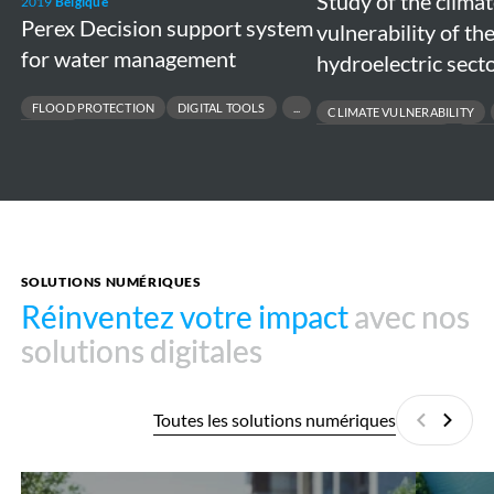
Study of the clima
2019
Belgique
sector
Perex Decision support system
vulnerability of th
for water management
hydroelectric sect
FLOOD PROTECTION
DIGITAL TOOLS
CLIMATE VULNERABILITY
WATERWAYS
HYDROPOWER CASCADE
BAN
SASSANDRA
SOLUTIONS NUMÉRIQUES
Réinventez votre impact
Réinventez votre impact
avec nos
avec nos
solutions digitales
solutions digitales
Toutes les solutions numériques
Précédan
Suiva
Mopthycs
Sherlock