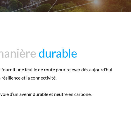
 manière
 manière
durable
durable
et fournit une feuille de route pour relever dès aujourd’hui
a résilience et la connectivité.
 voie d’un avenir durable et neutre en carbone.