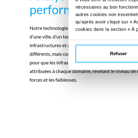
performances
nécessaires au bon fonctionn
autres cookies non essentiels
qu'après avoir cliqué sur « Ac
Notre technologie de numérisation cartographie le
cookies dans la section « À p
d’une ville, d’un territoire ou d’un site en termes de
infrastructures et d’efficacité des services. Elle pr
différents, mais complémentaires, qui doivent être
Refuser
pour que les infrastructures soient adaptées à l’ave
attribuées à chaque domaine, révélant le niveau de m
forces et les faiblesses.