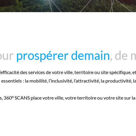
our
our
prospérer demain
prospérer demain
, de
, de
ficacité des services de votre ville, territoire ou site spécifique, 
entiels : la mobilité, l’inclusivité, l’attractivité, la productivité, l
 360° SCANS place votre ville, votre territoire ou votre site sur la