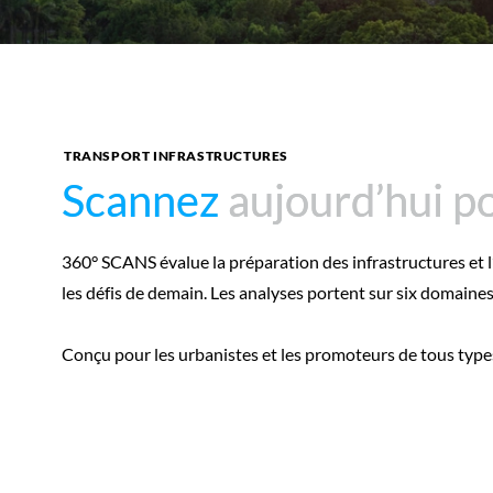
TRANSPORT INFRASTRUCTURES
Scannez
Scannez
aujourd’hui p
aujourd’hui p
360° SCANS évalue la préparation des infrastructures et l’ef
les défis de demain. Les analyses portent sur six domaines ess
Conçu pour les urbanistes et les promoteurs de tous types,