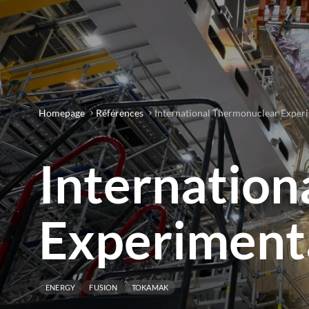
Homepage
Références
International Thermonuclear Experi
Internation
Experimenta
ENERGY
FUSION
TOKAMAK