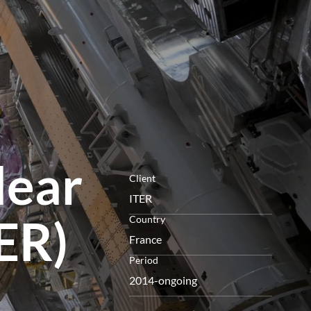
le
menu
lear
Client
ITER
ER)
Country
France
Period
2014-ongoing