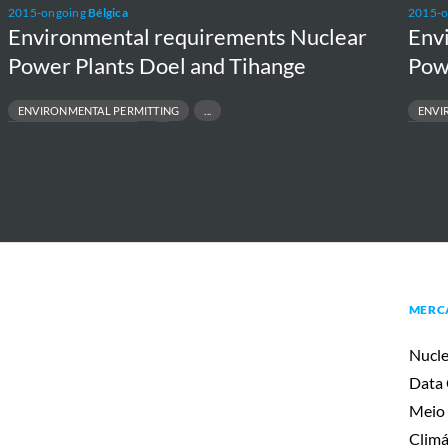
2015-ongoing
Bélgica
2015-
Environmental requirements Nuclear
Env
Power Plants Doel and Tihange
Pow
ENVIRONMENTAL PERMITTING
ENVI
EGULATORY COMPLIANCE
ENVIRONME
NVIRONMENTAL IMPACT ASSESSMENT
PROJECT F
OJECT FEASIBILITY TO EXECUTION
REGULATO
MERC
Nucle
Data 
Meio 
Climá