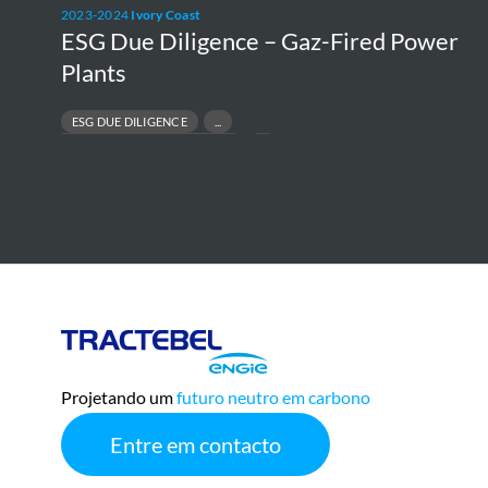
2023-2024
Ivory Coast
ESG Due Diligence – Gaz-Fired Power
Plants
ESG DUE DILIGENCE
R
RESPONSIBLE ASSET DIVESTMENT
E
RISK & COMPLIANCE ASSESSMENT
PR
SUSTAINABLE FINANCE & TRANSACTIONS
Tractebel
Engie
Projetando um
futuro neutro em carbono
Entre em contacto