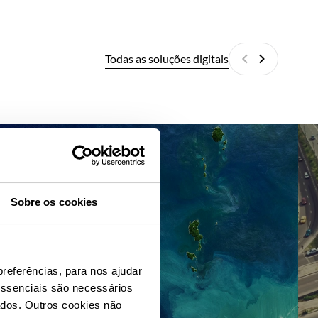
Todas as soluções digitais
Anterior
Próximo
GeoPortal
Ur
Sobre os cookies
preferências, para nos ajudar
essenciais são necessários
ados. Outros cookies não