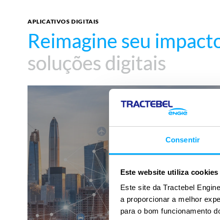
APLICATIVOS DIGITAIS
Reimagine seu impact
Reimagine seu impact
soluções digitais
soluções digitais
360°SCANS
Consentir
Este website utiliza cookies
Este site da Tractebel Engine
a proporcionar a melhor exp
para o bom funcionamento do 