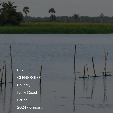
menu
Client
CI ENERGIES
Country
Ivory Coast
Period
2024 - ongoing