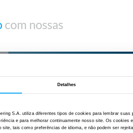
o
o
com nossas
com nossas
AutoCFD
Detalhes
ering S.A. utiliza diferentes tipos de cookies para lembrar suas 
eriência e para melhorar continuamente nosso site. Os cookies 
site, tais como preferências de idioma, e não podem ser rejeit