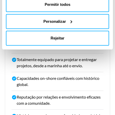
vida do projeto com parceiros e partes
cookies na seção “Sobre” e na parte inferior do nosso
Permitir todos
interessadas.
site.
Personalizar
Experiência em gerenciamento de projetos,
processos, engenharia civil, geotécnica,
tubulação, mecânica, elétrica, instrumentação e
Rejeitar
controle, segurança, marítima, licenciamento e
meio ambiente.
Totalmente equipado para projetar e entregar
projetos, desde a marinha até o envio.
Capacidades on-shore confiáveis com histórico
global.
Reputação por relações e envolvimento eficazes
com a comunidade.