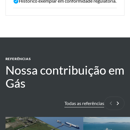
Histórico exemplar em conformidade regulatória.
REFERÊNCIAS
Nossa contribuição em
Nossa contribuição em
Gás
Gás
Todas as referências
Anterior
Próxi
Brunsbüttel
Alexandroupolis
-
-