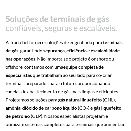
Soluções de terminais de gás
Soluções de terminais de gás
confiáveis, seguras e escaláveis.
confiáveis, seguras e escaláveis.
A Tractebel fornece soluções de engenharia para
terminais
de gás
, garantindo
segurança
,
eficiência
e
escalabilidade
nas operações
. Não importa se o projeto é onshore ou
offshore, contamos com uma
equipe completa de
especialistas
que trabalham ao seu lado para co-criar
terminais preparados para o futuro, proporcionando
cadeias de abastecimento de gás mais limpas e eficientes.
Projetamos soluções para
gás natural liquefeito
(GNL),
amônia
,
dióxido de carbono líquido
(CO₂) e
gás liquefeito
de petróleo
(GLP). Nossos especialistas projetam e
otimizam sistemas completos para terminais que aumentam