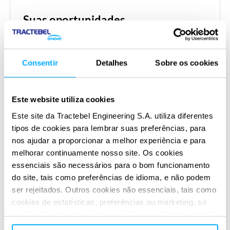
Suas oportunidades
Repare seus terminais para a próxima geração de
gases.
Consentir
Detalhes
Sobre os cookies
Alcance as metas de descarbonização com
soluções de terminais para gás hidrogênio e
Este website utiliza cookies
derivados inovadores.
Este site da Tractebel Engineering S.A. utiliza diferentes
tipos de cookies para lembrar suas preferências, para
Capture carbono das operações existentes com
nos ajudar a proporcionar a melhor experiência e para
otimizações de processos inovadoras.
melhorar continuamente nosso site. Os cookies
essenciais são necessários para o bom funcionamento
do site, tais como preferências de idioma, e não podem
ser rejeitados. Outros cookies não essenciais, tais como
Nosso valor agregado
cookies de estatísticas, preferências ou marketing, só
serão utilizados depois de você clicar em “Aceitar todos”.
Soluções abrangentes que cobrem todo o ciclo de
Para obter mais informações, leia nossa política de