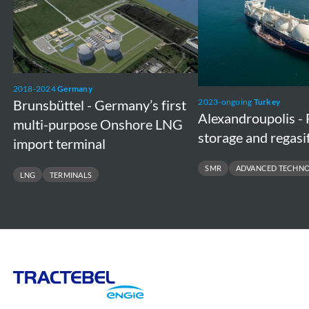
Germany’s
Floating
first
storage
multi-
and
purpose
regasification
2018-2024
Germany
Onshore
unit
2023-ongoing
Turkey
Brunsbüttel - Germany’s first
LNG
Alexandroupolis - 
multi-purpose Onshore LNG
import
storage and regasif
import terminal
terminal
SMR
ADVANCED TECHNO
LNG
TERMINALS
Tractebel
Engie