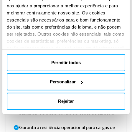
nos ajudar a proporcionar a melhor experiência e para
performance
melhorar continuamente nosso site. Os cookies
essenciais são necessários para o bom funcionamento
do site, tais como preferências de idioma, e não podem
ser rejeitados. Outros cookies não essenciais, tais como
cookies de estatísticas, preferências ou marketing, só
Suas oportunidades
serão utilizados depois de você clicar em “Aceitar todos”.
Para obter mais informações, leia nossa política de
cookies na seção “Sobre” e na parte inferior do nosso
Permitir todos
Projetado para requisitos de densidade de
site.
potência ultra-alta e resfriamento líquido
Personalizar
Permita o treinamento contínuo de modelos de
IA e simulações em grande escala
Rejeitar
Atenda às crescentes demandas por soluções
sustentáveis e com baixas emissões de carbono
Garanta a resiliência operacional para cargas de