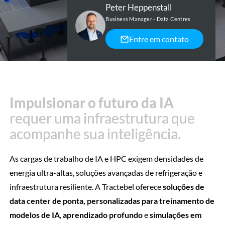
Peter Heppenstall
Business Manager - Data Centres
Entre em contato
Impulsionar o futuro da IA
Impulsionar o futuro da IA
requer uma infraestrutura que
requer uma infraestrutura que
acompanhe sua inteligência.
acompanhe sua inteligência.
As cargas de trabalho de IA e HPC exigem densidades de
energia ultra-altas, soluções avançadas de refrigeração e
infraestrutura resiliente. A Tractebel oferece
soluções de
data center de ponta, personalizadas para treinamento de
modelos de IA
,
aprendizado profundo
e
simulações em