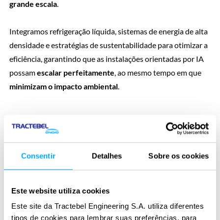
grande escala
.
Integramos refrigeração líquida, sistemas de energia de alta
densidade e estratégias de sustentabilidade para otimizar a
eficiência, garantindo que as instalações orientadas por IA
possam
escalar perfeitamente
, ao mesmo tempo em que
minimizam o impacto ambiental
.
Consentir
Detalhes
Sobre os cookies
Soluções para
instalações de
Este website utiliza cookies
Este site da Tractebel Engineering S.A. utiliza diferentes
computação de alta
tipos de cookies para lembrar suas preferências, para