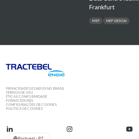
Frankfurt
MEP
MEP DESIGN
Tractebel
Engie
PRIVACIDADE DE DADOS NO BRASIL
TERMOS DE USO
ÉTICA E CONFORMIDADE
FORNECEDORES
CONFIGURAÇÕES DE COOKIES
POLÍTICA DE COOKIES
linkedin
instagram
youtu
Portugal - PT