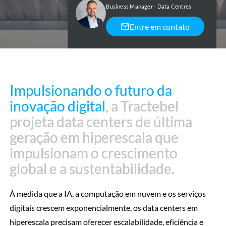
Business Manager - Data Centres
Entre em contato
Impulsionando o futuro da
Impulsionando o futuro da
inovação digital
inovação digital
, a Tractebel
, a Tractebel
projeta data centers de última
projeta data centers de última
geração em hiperescala que
geração em hiperescala que
impulsionam o crescimento
impulsionam o crescimento
global e a sustentabilidade.
global e a sustentabilidade.
À medida que a IA, a computação em nuvem e os serviços
digitais crescem exponencialmente, os data centers em
hiperescala precisam oferecer escalabilidade, eficiência e