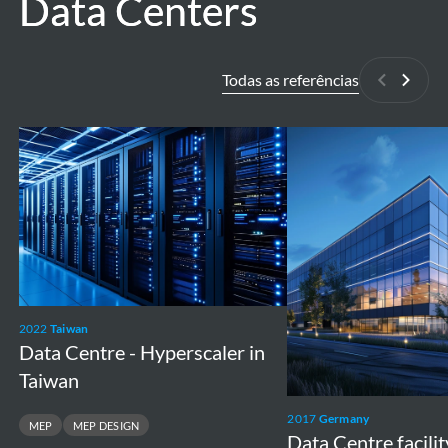
Data Centers
Data Centers
Todas as referências
Anterior
Próxi
Data
Data
Centre
Centre
-
facility
Hyperscaler
in
in
Frankfurt
Taiwan
2022
Taiwan
Data Centre - Hyperscaler in
Taiwan
2017
Germany
MEP
MEP DESIGN
Data Centre facilit