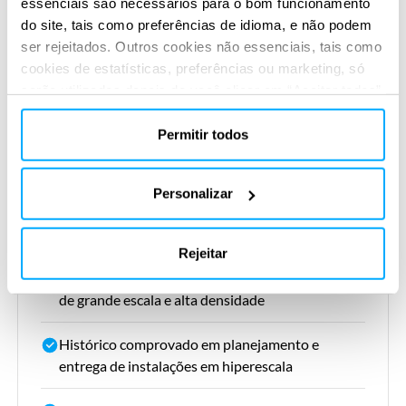
essenciais são necessários para o bom funcionamento
operações de missão crítica
do site, tais como preferências de idioma, e não podem
ser rejeitados. Outros cookies não essenciais, tais como
Agilize a expansão global com modelos de design
cookies de estatísticas, preferências ou marketing, só
padronizados e repetíveis
serão utilizados depois de você clicar em “Aceitar todos”.
Para obter mais informações, leia nossa política de
Aumentar a segurança e a resiliência contra
cookies na seção “Sobre” e na parte inferior do nosso
Permitir todos
ameaças cibernéticas e físicas
site.
Personalizar
Nosso valor agregado
Rejeitar
Experiência em projetos de MEP, ICT e segurança
de grande escala e alta densidade
Histórico comprovado em planejamento e
entrega de instalações em hiperescala