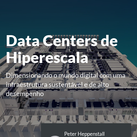
menu
Data Centers de
Hiperescala
Dimensionando o mundo digital com uma
infraestrutura sustentável e de alto
desempenho
Peter Heppenstall