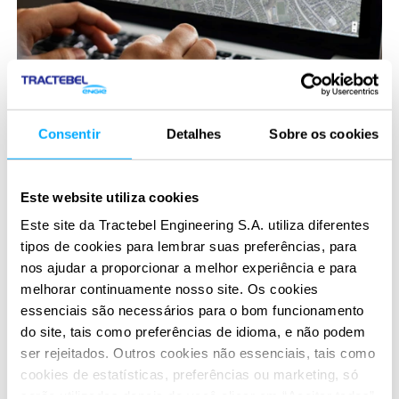
Criado para engenharia inclusiva
Consentir
Detalhes
Sobre os cookies
O UrbanWebMap torna a engenharia inclusiva com mapas
e outros recursos visuais que qualquer pessoa pode
entender e alimentar, no momento e local que for mais
Este website utiliza cookies
conveniente. Os recursos incluem:
Este site da Tractebel Engineering S.A. utiliza diferentes
Exibição de multimídia dinâmica e texto
tipos de cookies para lembrar suas preferências, para
Compartilhamento de informações e atualizações do
nos ajudar a proporcionar a melhor experiência e para
projeto
melhorar continuamente nosso site. Os cookies
essenciais são necessários para o bom funcionamento
Instruções guiadas para usuários em linguagem acessível
do site, tais como preferências de idioma, e não podem
Resposta flexível a mudanças no projeto ou no processo
ser rejeitados. Outros cookies não essenciais, tais como
cookies de estatísticas, preferências ou marketing, só
serão utilizados depois de você clicar em “Aceitar todos”.