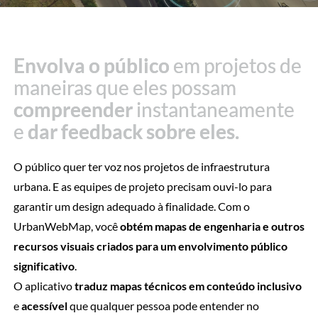
Envolva o público
Envolva o público
em projetos de
em projetos de
maneiras que eles possam
maneiras que eles possam
compreender
compreender
instantaneamente
instantaneamente
e
e
dar feedback
dar feedback
sobre eles.
sobre eles.
O público quer ter voz nos projetos de infraestrutura
urbana. E as equipes de projeto precisam ouvi-lo para
garantir um design adequado à finalidade. Com o
UrbanWebMap, você
obtém mapas de engenharia e outros
recursos visuais criados para um envolvimento público
significativo
.
O aplicativo
traduz mapas técnicos em conteúdo inclusivo
e
acessível
que qualquer pessoa pode entender no