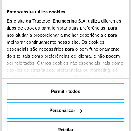
Este website utiliza cookies
Este site da Tractebel Engineering S.A. utiliza diferentes
ÁGUA
EcoPAM
tipos de cookies para lembrar suas preferências, para
nos ajudar a proporcionar a melhor experiência e para
melhorar continuamente nosso site. Os cookies
essenciais são necessários para o bom funcionamento
do site, tais como preferências de idioma, e não podem
Condor
ser rejeitados. Outros cookies não essenciais, tais como
C
cookies de estatísticas, preferências ou marketing, só
serão utilizados depois de você clicar em “Aceitar todos”.
Para obter mais informações, leia nossa política de
cookies na seção “Sobre” e na parte inferior do nosso
Permitir todos
ÁGUA
site.
Condor C
Personalizar
EcoSpace
Rejeitar