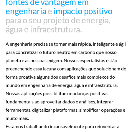
fontes de vantagem em
fontes de vantagem em
engenharia
engenharia
e
e
impacto positivo
impacto positivo
para o seu projeto de energia,
para o seu projeto de energia,
água e infraestrutura.
água e infraestrutura.
A engenharia precisa se tornar mais rápida, inteligente e ágil
para concretizar o futuro neutro em carbono que nosso
planeta e as pessoas exigem. Nossos especialistas estão
preenchendo essa lacuna com aplicações que solucionam de
forma proativa alguns dos desafios mais complexos do
mundo em engenharia de energia, água e infraestrutura.
Nossas aplicações possibilitam mudanças positivas
fundamentais ao aproveitar dados e análises, integrar
ferramentas, digitalizar plataformas, simplificar operações e
muito mais.
Estamos trabalhando incansavelmente para reinventar a