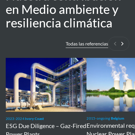
en Medio ambiente y
en Medio ambiente y
resiliencia climática
resiliencia climática
Todas las referencias
Anterior
Siguie
ESG
Environmental
Due
requirements
Diligence
Nuclear
–
Power
Gaz-
Plants
Fired
Doel
Power
and
2015-ongoing
Belgium
2023-2024
Ivory Coast
Plants
Tihange
Environmental re
ESG Due Diligence – Gaz-Fired
Nuclear Power Pla
Power Plants