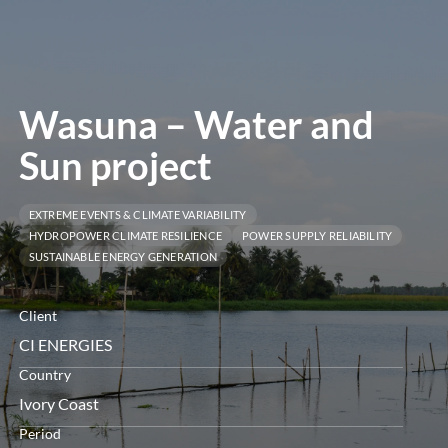
menú
Wasuna – Water and
Sun project
EXTREME EVENTS & CLIMATE VARIABILITY
HYDROPOWER CLIMATE RESILIENCE
POWER SUPPLY RELIABILITY
SUSTAINABLE ENERGY GENERATION
Client
CI ENERGIES
Country
Ivory Coast
Period