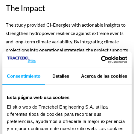
The Impact
The study provided CI-Energies with actionable insights to
strengthen hydropower resilience against extreme events
and long-term climate variability. By integrating climate
projections into operational strategies, the project supports
sustainable energy generation, reduces risk of outages, and
enhances the reliability of Ivory Coast’s power supply.
SERVICIOS PRESTADOS
Consentimiento
Detalles
Acerca de las cookies
Environmental impact assessment & licensing
Esta página web usa cookies
El sitio web de Tractebel Engineering S.A. utiliza
diferentes tipos de cookies para recordar sus
preferencias, ayudarnos a ofrecerle la mejor experiencia
y mejorar continuamente nuestro sitio web. Las cookies