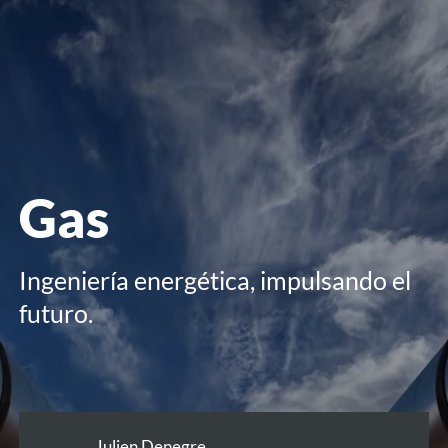
menú
Gas
Ingeniería energética, impulsando el
futuro.
Julien Denegre