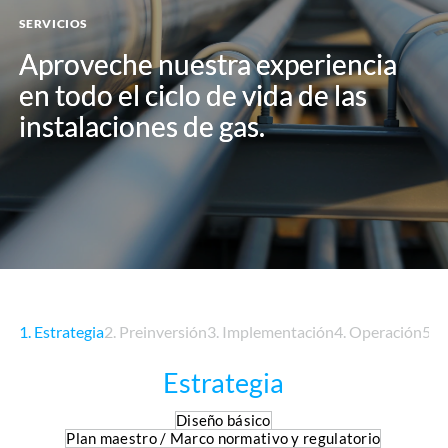
SERVICIOS
Aproveche nuestra experiencia
Aproveche nuestra experiencia
en todo el ciclo de vida de las
en todo el ciclo de vida de las
instalaciones de gas.
instalaciones de gas.
1. Estrategia
2. Preinversión
3. Implementación
4. Operación
5. 
Estrategia
Diseño básico
Plan maestro / Marco normativo y regulatorio