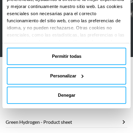
hydrogen producti
High level environmental and
y mejorar continuamente nuestro sitio web. Las cookies
supply
plant
social risk assessment supply
esenciales son necesarias para el correcto
CARBON CAPTURE
BLUE
chain
chain H2BE
funcionamiento del sitio web, como las preferencias de
H2BE
idioma, y no pueden rechazarse. Otras cookies no
HYDROGEN
CARBON CAPTURE
esenciales, como las estadísticas, las preferencias o las
CARBON STORAGE
cookies de marketing, solo se utilizarán después de que
haya hecho clic en «Aceptar todo». Para obtener más
información, lea nuestra política de cookies en la sección
Permitir todas
«Acerca de» y en la parte inferior de nuestro sitio web.
Personalizar
Denegar
Fuentes relacionadas
Green Hydrogen - Product sheet