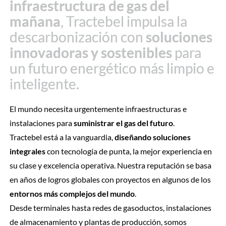
infraestructura de gas del
infraestructura de gas del
mañana
mañana
, Tractebel impulsa la
, Tractebel impulsa la
descarbonización con
descarbonización con
soluciones
soluciones
innovadoras y sostenibles
innovadoras y sostenibles
para
para
un futuro energético más limpio e
un futuro energético más limpio e
inteligente.
inteligente.
El mundo necesita urgentemente infraestructuras e
instalaciones para
suministrar el gas del futuro
.
Tractebel está a la vanguardia,
diseñando soluciones
integrales
con tecnología de punta, la mejor experiencia en
su clase y excelencia operativa. Nuestra reputación se basa
en años de logros globales con proyectos en algunos de los
entornos más complejos del mundo
.
Desde terminales hasta redes de gasoductos, instalaciones
de almacenamiento y plantas de producción, somos