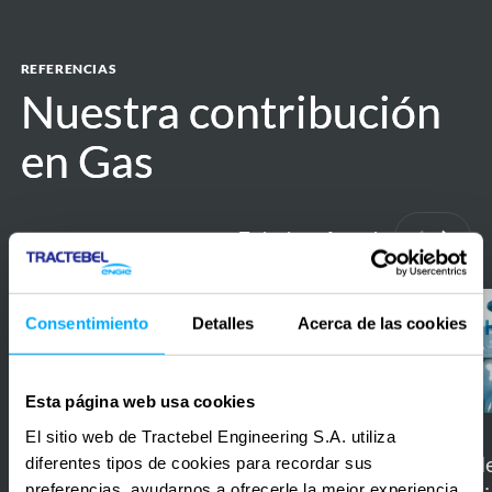
REFERENCIAS
Nuestra contribución
Nuestra contribución
en Gas
en Gas
Todas las referencias
Anterior
Siguie
High
H2BE
Consentimiento
Detalles
Acerca de las cookies
level
-
environmental
Large-
and
scale
Esta página web usa cookies
social
blue
El sitio web de Tractebel Engineering S.A. utiliza
2020 – ongoing
Belgium
risk
hydrogen
H2BE - Large-scal
diferentes tipos de cookies para recordar sus
2023
Belgium
assessment
production
preferencias, ayudarnos a ofrecerle la mejor experiencia