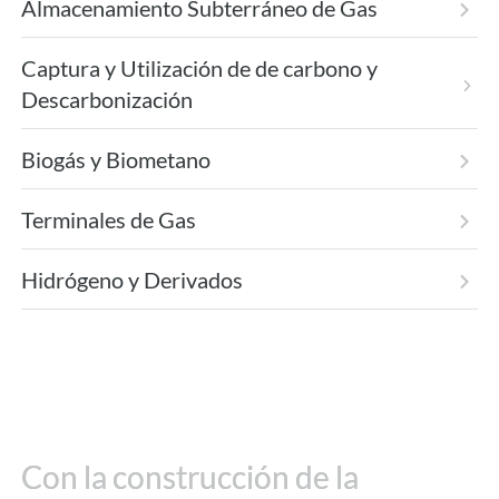
Almacenamiento Subterráneo de Gas
Captura y Utilización de de carbono y
Descarbonización
Biogás y Biometano
Terminales de Gas
Hidrógeno y Derivados
Con la construcción de la
Con la construcción de la