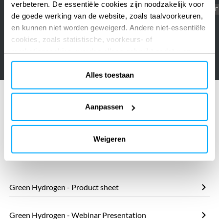
verbeteren. De essentiële cookies zijn noodzakelijk voor
social risk assessment supply
CARBON CAPTURE
BLUE
chain
de goede werking van de website, zoals taalvoorkeuren,
chain H2BE
H2BE
en kunnen niet worden geweigerd. Andere niet-essentiële
cookies, zoals statistische, voorkeurs- of
HYDROGEN
CARBON CAPTURE
marketingcookies, worden alleen gebruikt nadat u op
CARBON STORAGE
“Alles accepteren” hebt geklikt. Voor meer informatie kunt
u ons cookiebeleid lezen in de sectie ‘Over’ en onderaan
Alles toestaan
onze website.
Aanpassen
Weigeren
Gerelateerde bronnen
Green Hydrogen - Product sheet
Green Hydrogen - Webinar Presentation