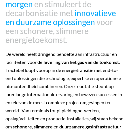
morgen
morgen
en stimuleert de
en stimuleert de
decarbonisatie met
decarbonisatie met
innovatieve
innovatieve
en
en
duurzame oplossingen
duurzame oplossingen
voor
voor
een schonere, slimmere
een schonere, slimmere
energietoekomst.
energietoekomst.
De wereld heeft dringend behoefte aan infrastructuur en
faciliteiten voor
de levering van het gas van de toekomst
.
Tractebel loopt voorop in de energietransitie met end-to-
end oplossingen die technologie, expertise en operationele
uitmuntendheid combineren. Onze reputatie steunt op
jarenlange internationale ervaring en bewezen successen in
enkele van de meest complexe projectomgevingen ter
wereld. Van terminals tot pijpleidingnetwerken,
opslagfaciliteiten en productie-installaties, wij staan bekend
om
schonere
,
slimmere
en
duurzamere gasinfrastructuur
.