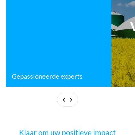
Gepassioneerde experts
Vorige
Volgende
Klaar om uw positieve impact