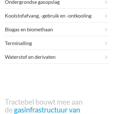
Ondergrondse gasopslag
Koolstofafvang, -gebruik en -ontkooling
Biogas en biomethaan
Terminalling
Waterstof en derivaten
Tractebel bouwt mee aan
Tractebel bouwt mee aan
de
de
gasinfrastructuur van
gasinfrastructuur van