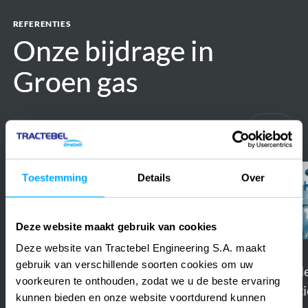
REFERENTIES
Onze bijdrage in
Onze bijdrage in
Groen gas
Groen gas
Alle referenties
Vorige
Volge
High
H2BE
Toestemming
Details
Over
level
-
environmental
Large-
Deze website maakt gebruik van cookies
and
scale
social
blue
Deze website van Tractebel Engineering S.A. maakt
2020 – ongoing
België
gebruik van verschillende soorten cookies om uw
risk
hydrogen
H2BE - Large-scal
voorkeuren te onthouden, zodat we u de beste ervaring
2023
België
assessment
production
hydrogen producti
High level environmental and
kunnen bieden en onze website voortdurend kunnen
supply
plant