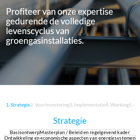
Profiteer van onze expertise
Profiteer van onze expertise
gedurende de volledige
gedurende de volledige
levenscyclus van
levenscyclus van
groengasinstallaties.
groengasinstallaties.
1. Strategie
2. Voorinvestering
3. Implementatie
4. Werking
5. O
Strategie
Basisontwerp
Masterplan / Beleid en regelgevend kader
Ontwikkeling en economische aspecten van energiesystemen