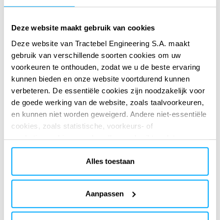
sport- en recreatiefaciliteiten
Deze website maakt gebruik van cookies
Druktebeheer en comfortoptimalisatie om de
bezoekerservaring en veiligheid te verbeteren
Deze website van Tractebel Engineering S.A. maakt
gebruik van verschillende soorten cookies om uw
Advies op het gebied van duurzaamheid en
voorkeuren te onthouden, zodat we u de beste ervaring
energie-efficiëntie met slimme systemen en
kunnen bieden en onze website voortdurend kunnen
technologie om de operationele kosten en de
verbeteren. De essentiële cookies zijn noodzakelijk voor
impact op het milieu te verminderen.
de goede werking van de website, zoals taalvoorkeuren,
en kunnen niet worden geweigerd. Andere niet-essentiële
Infrastructuur en terreinontwikkeling, inclusief
cookies, zoals statistische, voorkeurs- of
toegangswegen, nutsvoorzieningen en
marketingcookies, worden alleen gebruikt nadat u op
mobiliteitsoplossingen om naadloze
“Alles accepteren” hebt geklikt. Voor meer informatie kunt
verbindingen en langdurige functionaliteit te
u ons cookiebeleid lezen in de sectie ‘Over’ en onderaan
Alles toestaan
garanderen.
onze website.
Aanpassen
Uw waarde