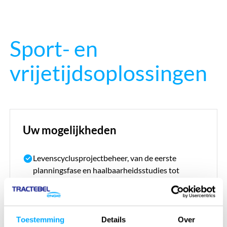
Sport- en
vrijetijdsoplossingen
Uw mogelijkheden
Levenscyclusprojectbeheer, van de eerste
planningsfase en haalbaarheidsstudies tot
bouwtoezicht en inbedrijfstelling.
Complete bouwontwerp- en
engineeringdiensten voor de unieke eisen van
Toestemming
Details
Over