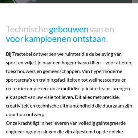
Technische
Technische
gebouwen
gebouwen
van en
van en
voor kampioenen ontstaan
voor kampioenen ontstaan
.
.
Bij Tractebel ontwerpen we ruimtes die de beleving van
sport en vrije tijd naar een hoger niveau tillen – voor atleten,
toeschouwers en gemeenschappen. Van hypermoderne
sportarena’s en trainingsfaciliteiten tot wellnesscentra en
recreatiecomplexen: onze multidisciplinaire teams brengen
elk aspect van uw visie tot leven. Dit alles met precisie,
creativiteit en technische uitmuntendheid die duurzaam zijn
door hun ontwerp.
Onze kracht ligt in het leveren van volledig geïntegreerde
engineeringoplossingen die zijn afgestemd op de unieke