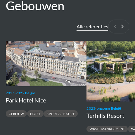
Gebouwen
Gebouwen
Alle referenties
Vorige
Volge
Park
Terhills
Hotel
Resort
Nice
2017-2022
België
Park Hotel Nice
2023-ongoing
België
Terhills Resort
GEBOUW
HOTEL
SPORT & LEISURE
WASTE MANAGEMENT
W