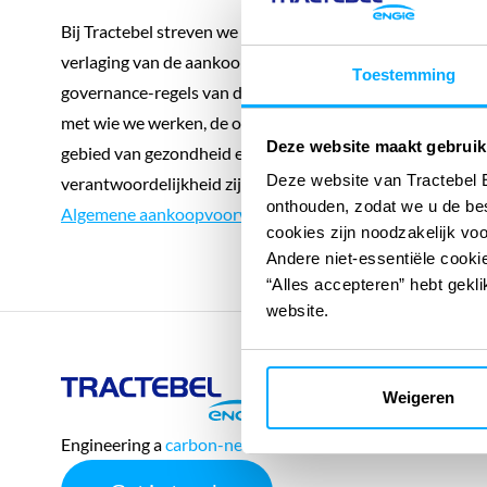
Bij Tractebel streven we naar de beste kwaliteitsnormen
verlaging van de aankoopkosten met respect voor de beho
Toestemming
governance-regels van de ENGIE Groep. Het naleven van 
met wie we werken, de onpartijdigheid in de relatie met l
Deze website maakt gebruik
gebied van gezondheid en veiligheid, nucleaire veiligheid
Deze website van Tractebel 
verantwoordelijkheid zijn allemaal kernwaarden waar we t
onthouden, zodat we u de be
Algemene aankoopvoorwaarden
cookies zijn noodzakelijk vo
Andere niet-essentiële cookie
“Alles accepteren” hebt gekli
website.
Tractebel
Weigeren
Engie
Engineering a
carbon-neutral future