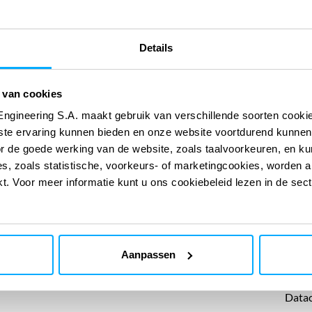
 op het gebied van inkoop. Daarom streven we naar een
eften van de vakgebieden, de regelgeving en de
Details
de wetgeving, het wederzijds respect voor de mensen
everanciers, het streven naar de hoogste normen op het
 van cookies
 en kwaliteit, duurzame ontwikkeling en maatschappelijke
Engineering S.A. maakt gebruik van verschillende soorten cook
rots op zijn.
ste ervaring kunnen bieden en onze website voortdurend kunnen
or de goede werking van de website, zoals taalvoorkeuren, en k
s, zoals statistische, voorkeurs- of marketingcookies, worden a
kt. Voor meer informatie kunt u ons cookiebeleid lezen in de sec
MARK
Aanpassen
Nucle
Datac