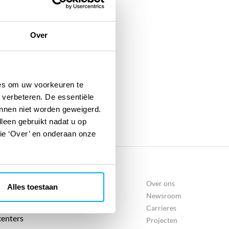
Over
ies om uw voorkeuren te
 verbeteren. De essentiële
unnen niet worden geweigerd.
lleen gebruikt nadat u op
tie ‘Over’ en onderaan onze
TEN
Over ons
Alles toestaan
Newsroom
air
Carrieres
enters
Projecten