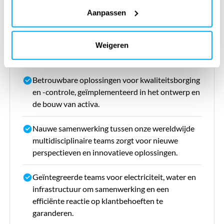
Sterke focus op energie-efficiëntie en het
Aanpassen
benutten van mogelijkheden voor CO2-reductie
Specialisten in oplossingen voor CO2-reductie
Weigeren
voor thermische en reverse osmosis ontzilting
Betrouwbare oplossingen voor kwaliteitsborging
en -controle, geïmplementeerd in het ontwerp en
de bouw van activa.
Nauwe samenwerking tussen onze wereldwijde
multidisciplinaire teams zorgt voor nieuwe
perspectieven en innovatieve oplossingen.
Geïntegreerde teams voor electriciteit, water en
infrastructuur om samenwerking en een
efficiënte reactie op klantbehoeften te
garanderen.