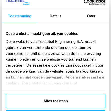
Zeewatertoevoer en -afvoer, evenals brine
beheer
Toestemming
Details
Over
Watertransport, pompen en opslag van
drinkwater
Deze website maakt gebruik van cookies
Beheer van nulwaterlozing
Deze website van Tractebel Engineering S.A. maakt
gebruik van verschillende soorten cookies om uw
Netaansluiting en elektriciteitslevering
voorkeuren te onthouden, zodat we u de beste ervaring
kunnen bieden en onze website voortdurend kunnen
Integratie van hernieuwbare energie
verbeteren. De essentiële cookies zijn noodzakelijk voor
de goede werking van de website, zoals taalvoorkeuren,
en kunnen niet worden geweigerd. Andere niet-essentiële
Integratie van hernieuwbare energie
cookies, zoals statistische, voorkeurs- of
marketingcookies, worden alleen gebruikt nadat u op
“Alles accepteren” hebt geklikt. Voor meer informatie kunt
Onze waarde
u ons cookiebeleid lezen in de sectie ‘Over’ en onderaan
Alles toestaan
onze website.