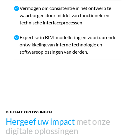
Vermogen om consistentie in het ontwerp te
waarborgen door middel van functionele en
technische interfaceprocessen
Expertise in BIM-modellering en voortdurende
ontwikkeling van interne technologie en
softwareoplossingen van derden.
DIGITALE OPLOSSINGEN
Hergeef uw impact
Hergeef uw impact
met onze
met onze
digitale oplossingen
digitale oplossingen