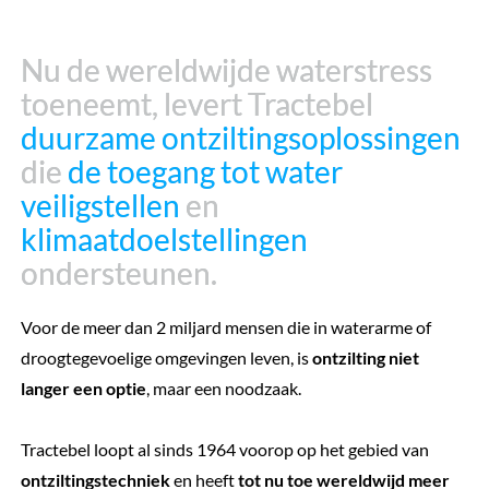
Nu de wereldwijde waterstress
Nu de wereldwijde waterstress
toeneemt, levert Tractebel
toeneemt, levert Tractebel
duurzame ontziltingsoplossingen
duurzame ontziltingsoplossingen
die
die
de toegang tot water
de toegang tot water
veiligstellen
veiligstellen
en
en
klimaatdoelstellingen
klimaatdoelstellingen
ondersteunen.
ondersteunen.
Voor de meer dan 2 miljard mensen die in waterarme of
droogtegevoelige omgevingen leven, is
ontzilting niet
langer een optie
, maar een noodzaak.
Tractebel loopt al sinds 1964 voorop op het gebied van
ontziltingstechniek
en heeft
tot nu toe wereldwijd meer