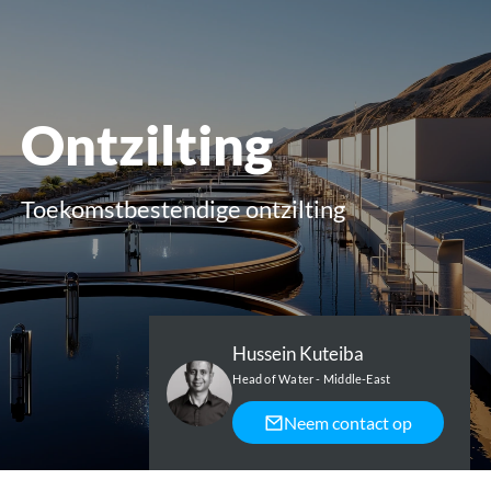
openen
Ontzilting
Toekomstbestendige ontzilting
Hussein Kuteiba
Head of Water - Middle-East
Neem contact op