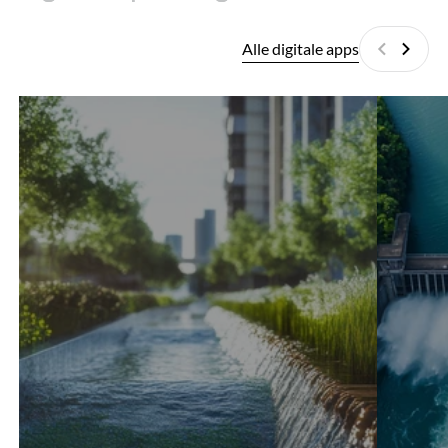
Alle digitale apps
Vorige
Volge
Mopthycs
Sherlock