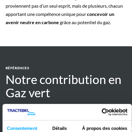
proviennent pas d’un seul esprit, mais de plusieurs, chacun
apportant une compétence unique pour
concevoir un
avenir neutre en carbone
grâce au potentiel du gaz.
RÉFÉRENCES
Notre contribution en
Notre contribution en
Gaz vert
Gaz vert
Toutes les références
Précédan
Suiva
Consentement
Détails
À propos des cookies
High
H2BE