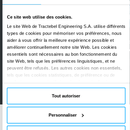
level
-
environmental
Large-
Ce site web utilise des cookies.
and
scale
Le site Web de Tractebel Engineering S.A. utilise différents
social
blue
types de cookies pour mémoriser vos préférences, nous
2020 – ongoing
Belgique
risk
hydrogen
aider à vous offrir la meilleure expérience possible et
H2BE - Large-scal
2023
Belgique
améliorer continuellement notre site Web. Les cookies
assessment
production
hydrogen producti
High level environmental and
essentiels sont nécessaires au bon fonctionnement du
supply
plant
social risk assessment supply
site Web, tels que les préférences linguistiques, et ne
CARBON CAPTURE
BLUE
chain
chain H2BE
peuvent être refusés. Les autres cookies non essentiels,
H2BE
tels que les cookies statistiques, de préférence ou de
marketing, ne seront utilisés qu'après avoir cliqué sur «
HYDROGEN
CARBON CAPTURE
CARBON STORAGE
Accepter tout ». Pour plus d'informations, veuillez
consulter notre politique en matière de cookies dans la
Tout autoriser
section « À propos » et au bas de notre site web.
Personnaliser