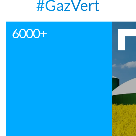
#GazVert
6000+