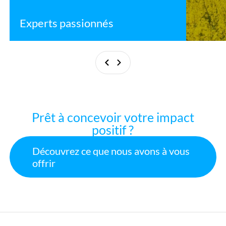
Experts passionnés
Précédant
Suivant
Prêt à concevoir votre impact
positif ?
Découvrez ce que nous avons à vous
offrir