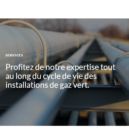
SERVICES
Profitez de notre expertise tout
Profitez de notre expertise tout
au long du cycle de vie des
au long du cycle de vie des
installations de gaz vert.
installations de gaz vert.