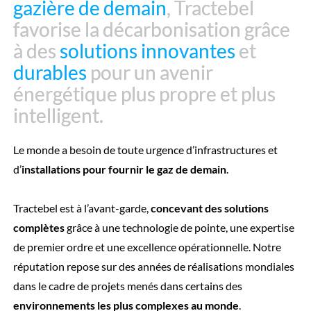
gazière de demain
gazière de demain
, Tractebel
, Tractebel
favorise la décarbonisation grâce
favorise la décarbonisation grâce
à des
à des
solutions innovantes
solutions innovantes
et
et
durables
durables
pour un avenir
pour un avenir
énergétique plus propre et plus
énergétique plus propre et plus
intelligent.
intelligent.
Le monde a besoin de toute urgence d’infrastructures et
d’
installations pour fournir le gaz de demain
.
Tractebel est à l’avant-garde,
concevant des solutions
complètes
grâce à une technologie de pointe, une expertise
de premier ordre et une excellence opérationnelle. Notre
réputation repose sur des années de réalisations mondiales
dans le cadre de projets menés dans certains des
environnements les plus complexes au monde
.