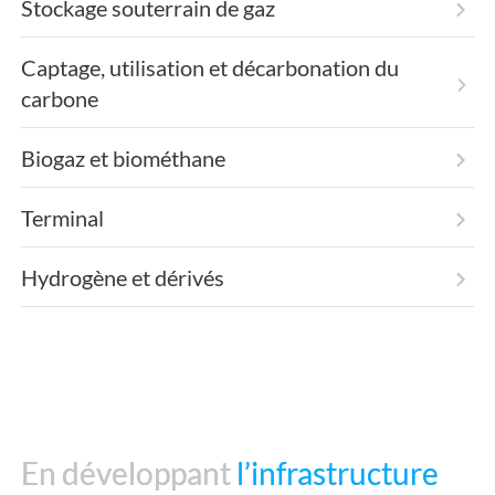
Stockage souterrain de gaz
Captage, utilisation et décarbonation du
carbone
Biogaz et biométhane
Terminal
Hydrogène et dérivés
En développant
En développant
l’infrastructure
l’infrastructure