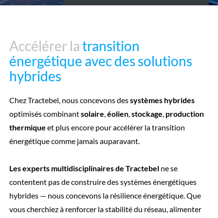
Accélérer la
Accélérer la
transition
transition
énergétique avec des solutions
énergétique avec des solutions
hybrides
hybrides
Chez Tractebel, nous concevons des
systèmes hybrides
optimisés combinant
solaire
,
éolien
,
stockage
,
production
thermique
et plus encore pour accélérer la transition
énergétique comme jamais auparavant.
Les experts multidisciplinaires de Tractebel
ne se
contentent pas de construire des systèmes énergétiques
hybrides — nous concevons la résilience énergétique. Que
vous cherchiez à renforcer la stabilité du réseau, alimenter