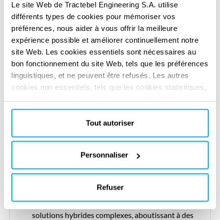
Le site Web de Tractebel Engineering S.A. utilise
innovante pour fournir des solutions d’eau
différents types de cookies pour mémoriser vos
potable
préférences, nous aider à vous offrir la meilleure
expérience possible et améliorer continuellement notre
Concevoir et mettre en œuvre des systèmes de
site Web. Les cookies essentiels sont nécessaires au
stockage par pompage hydraulique pour stocker
bon fonctionnement du site Web, tels que les préférences
l’énergie excédentaire et fournir une alimentation
linguistiques, et ne peuvent être refusés. Les autres
fiable pendant les pics de demande
cookies non essentiels, tels que les cookies statistiques,
de préférence ou de marketing, ne seront utilisés
qu'après avoir cliqué sur « Accepter tout ». Pour plus
d'informations, veuillez consulter notre politique en
Tout autoriser
Notre valeur ajoutée
matière de cookies dans la section « À propos » et au
bas de notre site web.
Réputation mondiale d’excellence en ingénierie
Personnaliser
dans les systèmes éoliens, solaires et de stockage
d’énergie
Refuser
Expérience avérée dans la réalisation de
solutions hybrides complexes, aboutissant à des