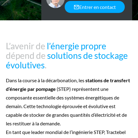
Entrer en contact
L’avenir de
L’avenir de
l’énergie propre
l’énergie propre
dépend de
dépend de
solutions de stockage
solutions de stockage
évolutives
évolutives
.
.
Dans la course à la décarbonation, les
stations de transfert
d’énergie par pompage
(STEP) représentent une
composante essentielle des systèmes énergétiques de
demain. Cette technologie éprouvée et évolutive est
capable de stocker de grandes quantités d’électricité et de
les restituer à la demande.
En tant que leader mondial de l’ingénierie STEP, Tractebel