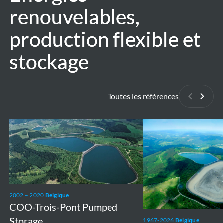
renouvelables,
renouvelables,
production flexible et
production flexible et
stockage
stockage
Toutes les références
Précédan
Suiva
COO-
Coo-
Trois-
Trois-
Pont
Ponts
Pumped
Hydroelectric
Storage
Power
Station
2002 – 2020
Belgique
COO-Trois-Pont Pumped
Storage
1967-2026
Belgique