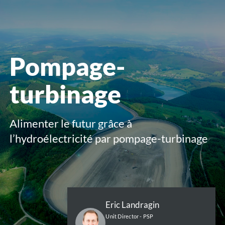
le
menu
Pompage-
turbinage
Alimenter le futur grâce à
l’hydroélectricité par pompage-turbinage
Eric Landragin
Unit Director - PSP