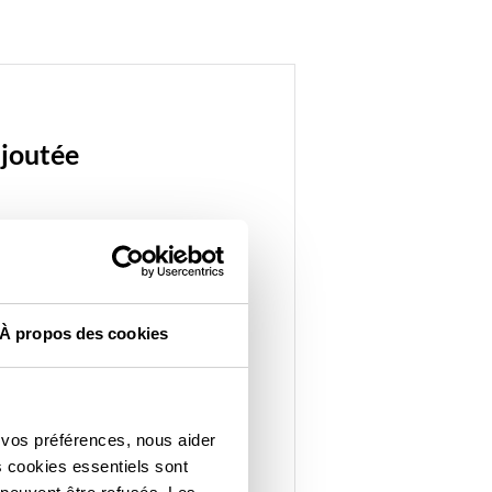
ajoutée
en matière de sécurité et de
 dans les industries
À propos des cookies
s secteurs gouvernementaux
en matière de durabilité et
gétique
 vos préférences, nous aider
s cookies essentiels sont
de la stratégie à la