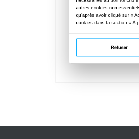
nécessaires au bon fonctionn
intelligents
autres cookies non essentiels
qu'après avoir cliqué sur « Ac
Optimisez les performance
cookies dans la section « À p
à une infrastructure évolut
Atteignez vos objectifs d
durable grâce à une conce
Refuser
innovante