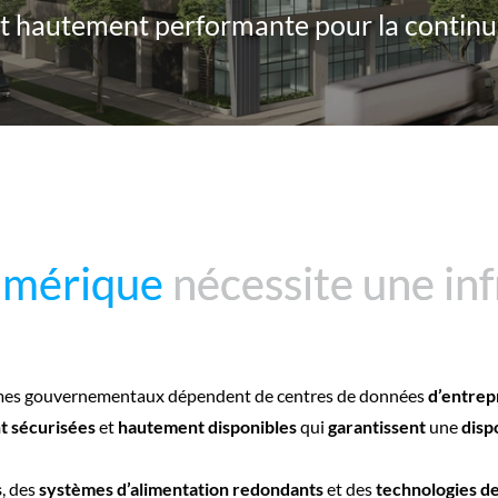
 et hautement performante pour la continui
umérique
umérique
nécessite une inf
nécessite une inf
ganismes gouvernementaux dépendent de centres de données
d’entrep
 sécurisées
et
hautement disponibles
qui
garantissent
une
disp
s
, des
systèmes d’alimentation redondants
et des
technologies de