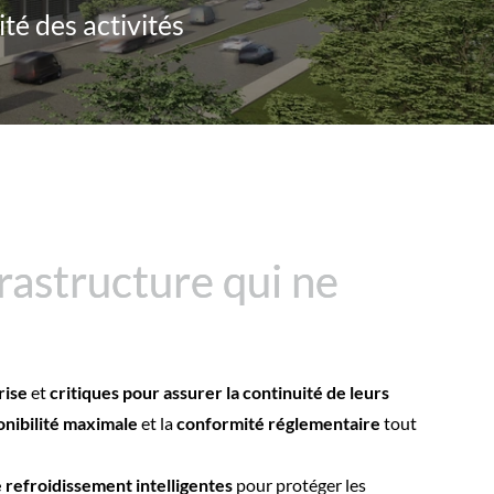
té des activités
rastructure qui ne
rastructure qui ne
rise
et
critiques pour assurer la continuité de leurs
onibilité maximale
et la
conformité réglementaire
tout
 refroidissement intelligentes
pour protéger les