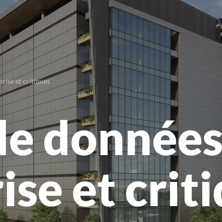
rise et critiques
de donnée
ise et crit