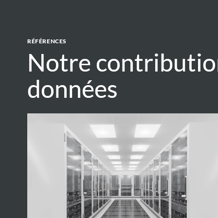
RÉFÉRENCES
Notre contributio
Notre contributio
données
données
Ak
Bank
Data
Centre