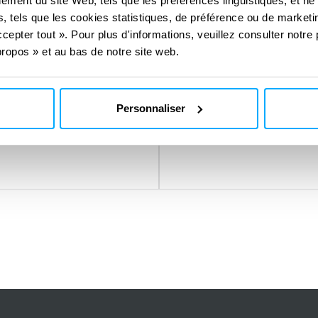
ement du site Web, tels que les préférences linguistiques, et ne
maintenance à long
, tels que les cookies statistiques, de préférence ou de marketin
cepter tout ». Pour plus d'informations, veuillez consulter notre 
s informatiques grâce
Planification avancé
ropos » et au bas de notre site web.
ive et résiliente
et de la résilience
e développement
ption écologique
Personnaliser