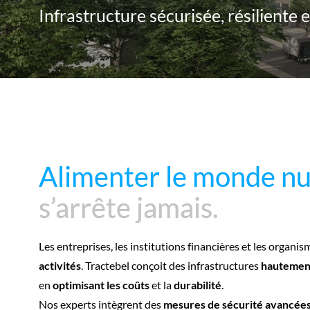
Infrastructure sécurisée, résiliente
Alimenter le monde n
Alimenter le monde n
s’arrête jamais.
s’arrête jamais.
Les entreprises, les institutions financières et les or
activités
. Tractebel conçoit des infrastructures
hautement
en
optimisant les coûts
et la
durabilité
.
Nos experts intègrent des
mesures de sécurité avancée