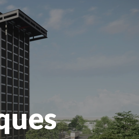
le
menu
s
iques