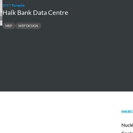
2017
Turquie
Halk Bank Data Centre
MEP
MEP DESIGN
MARC
Nuclé