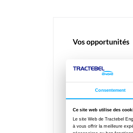
Vos opportunités
Bénéficiez d’une sécurité 
premier ordre pour vos do
Réduisez les risques grâce 
Consentement
haute disponibilité et de re
Études de faisabilité et co
Ce site web utilise des cook
Le site Web de Tractebel Eng
Améliorer l’efficacité éner
à vous offrir la meilleure ex
systèmes de refroidissemen