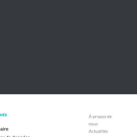
HÉS
À propos de
nous
aire
Actualités