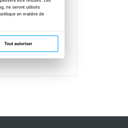
 peuvent être refusés. Les
 terme
g, ne seront utilisés
politique en matière de
e de l’atténuation des risques
Tout autoriser