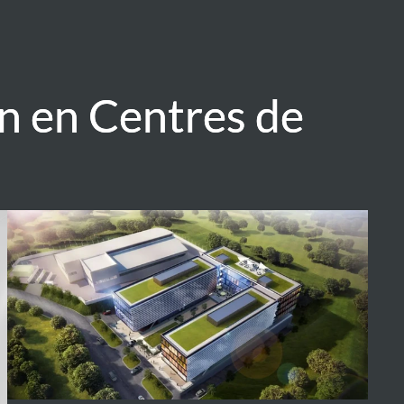
n en Centres de
n en Centres de
Halk
Bank
Data
Centre