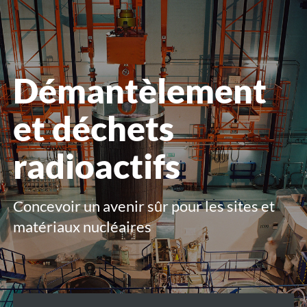
le
menu
Démantèlement
et déchets
radioactifs
Concevoir un avenir sûr pour les sites et
matériaux nucléaires