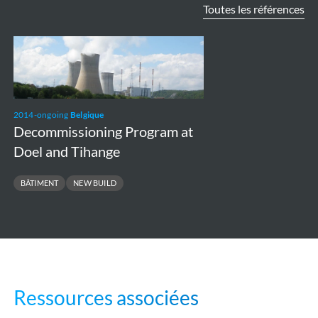
Toutes les références
Decommissioning
Program
at
Doel
2014-ongoing
Belgique
and
Decommissioning Program at
Tihange
Doel and Tihange
BÂTIMENT
NEW BUILD
Ressources associées