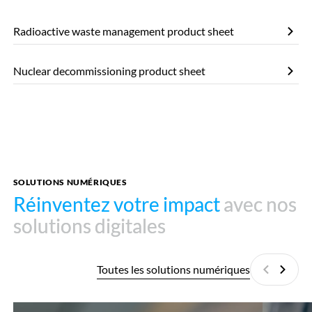
Radioactive waste management product sheet
Nuclear decommissioning product sheet
SOLUTIONS NUMÉRIQUES
Réinventez votre impact
Réinventez votre impact
avec nos
avec nos
solutions digitales
solutions digitales
Toutes les solutions numériques
Précédan
Suiva
Quality
DigiTwin