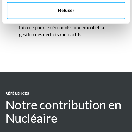
Refuser
Accès aux outils validés et fiables de Tractebel
ainsi qu’aux codes informatiques développés en
interne pour le décommissionnement et la
gestion des déchets radioactifs
RÉFÉRENCES
Notre contribution en
Notre contribution en
Nucléaire
Nucléaire