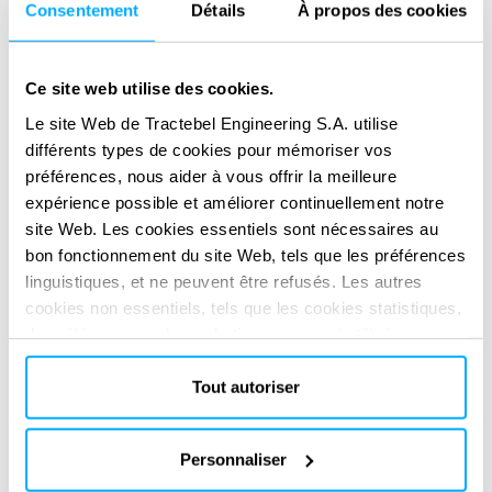
Traitement, conditionnement, stockage et
Consentement
Détails
À propos des cookies
élimination des déchets
Ce site web utilise des cookies.
Le site Web de Tractebel Engineering S.A. utilise
Notre valeur ajoutée
différents types de cookies pour mémoriser vos
préférences, nous aider à vous offrir la meilleure
Capacité à agir en tant que consultant, chef de
expérience possible et améliorer continuellement notre
projet ou architecte/ingénieur de l’exploitant
site Web. Les cookies essentiels sont nécessaires au
pour soutenir les activités de
bon fonctionnement du site Web, tels que les préférences
décommissionnement
linguistiques, et ne peuvent être refusés. Les autres
cookies non essentiels, tels que les cookies statistiques,
Une vaste expérience dans la conception, les
de préférence ou de marketing, ne seront utilisés
spécifications techniques et la mise en service
qu'après avoir cliqué sur « Accepter tout ». Pour plus
des installations de gestion des déchets
d'informations, veuillez consulter notre politique en
Tout autoriser
radioactifs
matière de cookies dans la section « À propos » et au
bas de notre site web.
Personnaliser
Optimise le décommissionnement et la gestion
des déchets avec des solutions rentables