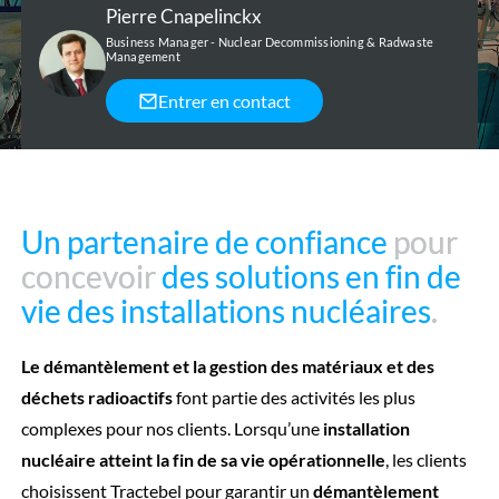
Pierre Cnapelinckx
Business Manager - Nuclear Decommissioning & Radwaste
Management
Entrer en contact
Un partenaire de confiance
Un partenaire de confiance
pour
pour
concevoir
concevoir
des solutions en fin de
des solutions en fin de
vie des installations nucléaires
vie des installations nucléaires
.
.
Le démantèlement et la gestion des matériaux et des
déchets radioactifs
font partie des activités les plus
complexes pour nos clients. Lorsqu’une
installation
nucléaire atteint la fin de sa vie opérationnelle
, les clients
choisissent Tractebel pour garantir un
démantèlement