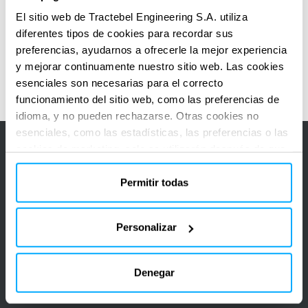
Acceso a I-Stream, una solución digital para
El sitio web de Tractebel Engineering S.A. utiliza
estudios eficientes de evaluación de la gestión
diferentes tipos de cookies para recordar sus
del envejecimiento
preferencias, ayudarnos a ofrecerle la mejor experiencia
y mejorar continuamente nuestro sitio web. Las cookies
esenciales son necesarias para el correcto
funcionamiento del sitio web, como las preferencias de
idioma, y no pueden rechazarse. Otras cookies no
esenciales, como las estadísticas, las preferencias o las
cookies de marketing, solo se utilizarán después de que
haya hecho clic en «Aceptar todo». Para obtener más
REFERENCIAS
información, lea nuestra política de cookies en la sección
Permitir todas
Nuestra contribución
Nuestra contribución
«Acerca de» y en la parte inferior de nuestro sitio web.
en Nuclear
en Nuclear
Personalizar
Denegar
Todas las referencias
Anterior
Siguie