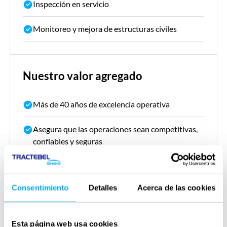
Inspección en servicio
Monitoreo y mejora de estructuras civiles
Nuestro valor agregado
Más de 40 años de excelencia operativa
Asegura que las operaciones sean competitivas,
confiables y seguras
Mejora el rendimiento económico y técnico
Consentimiento
Detalles
Acerca de las cookies
Monitoreo activo de desarrollos legislativos y
tecnológicos
Esta página web usa cookies