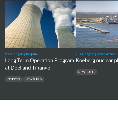
Long
Koeberg
Term
nuclear
Operation
plant
Program
at
Doel
and
2014-ongoing
Belgium
2014-ongoing
South Africa
Tihange
Long Term Operation Program
Koeberg nuclear p
at Doel and Tihange
NEW BUILD
EDIFICIO
NEW BUILD