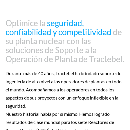
Optimice la
Optimice la
seguridad,
seguridad,
confiabilidad y competitividad
confiabilidad y competitividad
de
de
su planta nuclear con las
su planta nuclear con las
soluciones de Soporte a la
soluciones de Soporte a la
Operación de Planta de Tractebel.
Operación de Planta de Tractebel.
Durante más de 40 años, Tractebel ha brindado soporte de
ingeniería de alto nivel a los operadores de plantas en todo
el mundo. Acompañamos a los operadores en todos los
aspectos de sus proyectos con un enfoque inflexible en la
seguridad.
Nuestro historial habla por sí mismo. Hemos logrado
resultados de clase mundial para los siete Reactores de