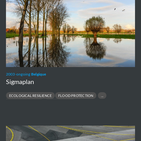
2003-ongoing
Belgique
Sigmaplan
ECOLOGICAL RESILIENCE
FLOOD PROTECTION
HYDRAULIC MODELLING
URBAN DESIGN
Brussels
Airport