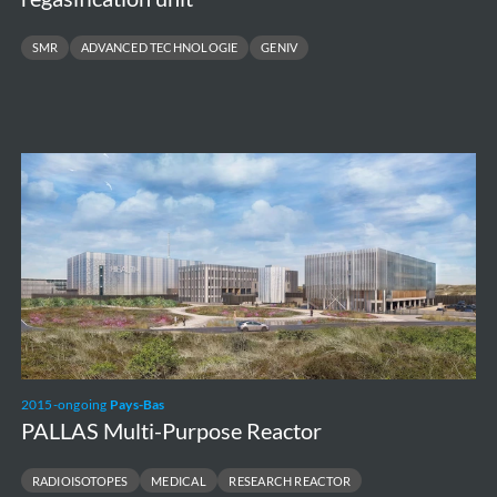
SMR
ADVANCED TECHNOLOGIE
GENIV
PALLAS
Multi-
Purpose
Reactor
2015-ongoing
Pays-Bas
PALLAS Multi-Purpose Reactor
RADIOISOTOPES
MEDICAL
RESEARCH REACTOR