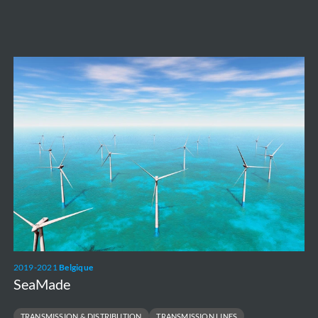
SeaMade
2019-2021
Belgique
SeaMade
TRANSMISSION & DISTRIBUTION
TRANSMISSION LINES