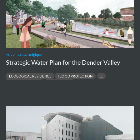
the
Dender
Valley
2022 - 2024
Belgique
Strategic Water Plan for the Dender Valley
ECOLOGICAL RESILIENCE
FLOOD PROTECTION
HYDRAULIC MODELLING
URBAN DESIGN
New
Hospital
in
Timisoara