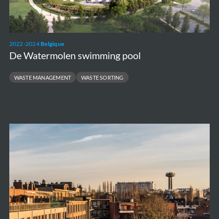
2022-2024
Belgique
De Watermolen swimming pool
WASTE MANAGEMENT
WASTE SORTING
New
RTBF
head
office
in
Brussels