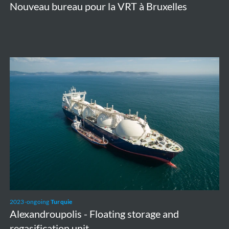
Nouveau bureau pour la VRT à Bruxelles
Alexandroupolis
-
Floating
storage
and
regasification
unit
2023-ongoing
Turquie
Alexandroupolis - Floating storage and
regasification unit