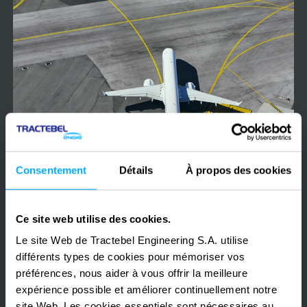
-
Tunnel
underneath
taxiways
Consentement
Détails
À propos des cookies
2012-2016
Belgique
Brussels Airport - Tunnel underneath taxiways
BÂTIMENT
AIRPORT
ROAD
TAXIWAY
TUNNEL
Ce site web utilise des cookies.
Le site Web de Tractebel Engineering S.A. utilise
différents types de cookies pour mémoriser vos
préférences, nous aider à vous offrir la meilleure
expérience possible et améliorer continuellement notre
OPG
site Web. Les cookies essentiels sont nécessaires au