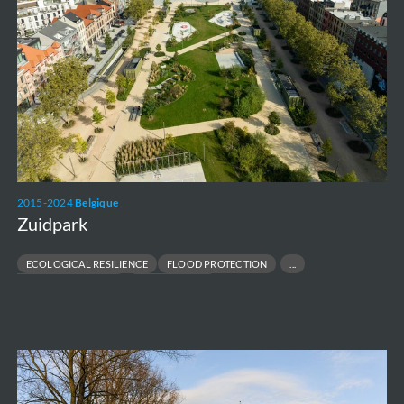
2015-2024
Belgique
Zuidpark
ECOLOGICAL RESILIENCE
FLOOD PROTECTION
HYDRAULIC MODELLING
URBAN DESIGN
Sigmaplan