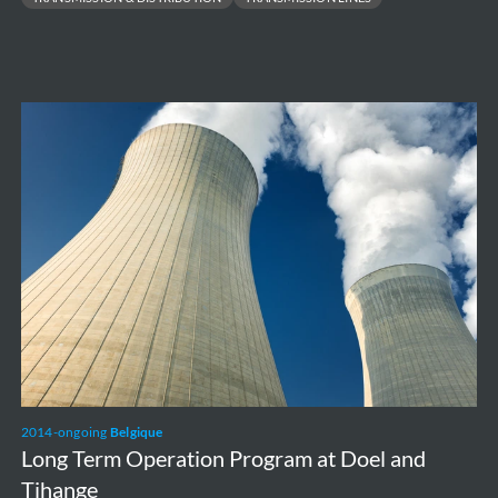
Long
Term
Operation
Program
at
Doel
and
Tihange
2014-ongoing
Belgique
Long Term Operation Program at Doel and
Tihange