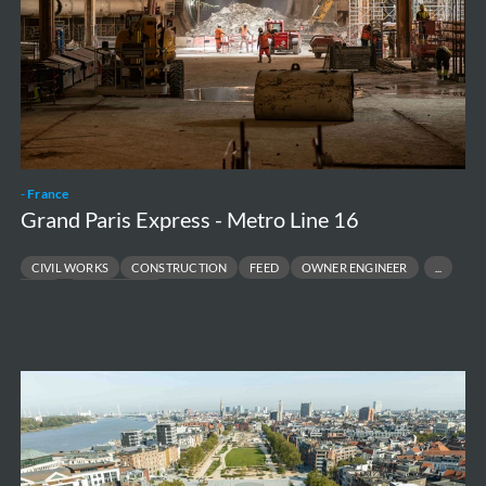
Metro
Line
16
-
France
Grand Paris Express - Metro Line 16
CIVIL WORKS
CONSTRUCTION
FEED
OWNER ENGINEER
PRE-FEED
SUPERVISION
Zuidpark