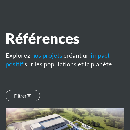
le
menu
Références
Explorez
nos projets
créant un
impact
positif
sur les populations et la planète.
Filtrer
Halk
Bank
Data