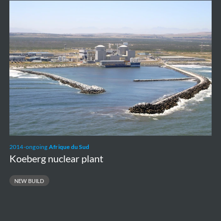
Koeberg
nuclear
plant
2014-ongoing
Afrique du Sud
Koeberg nuclear plant
NEW BUILD