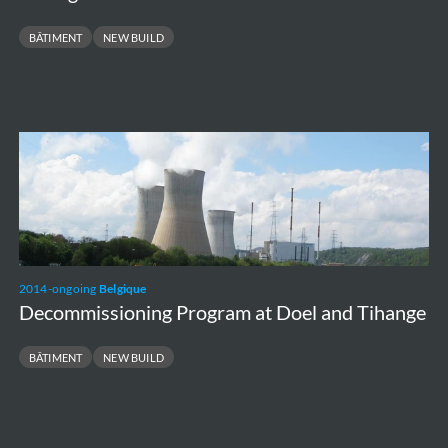
BÂTIMENT
NEW BUILD
Decommissioning
Program
at
Doel
and
Tihange
2014-ongoing
Belgique
Decommissioning Program at Doel and Tihange
BÂTIMENT
NEW BUILD