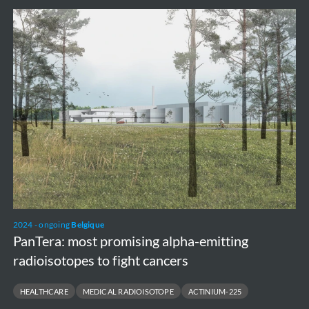
PanTera:
most
promising
alpha-
emitting
radioisotopes
to
fight
cancers
2024 - ongoing
Belgique
PanTera: most promising alpha-emitting
radioisotopes to fight cancers
HEALTHCARE
MEDICAL RADIOISOTOPE
ACTINIUM-225