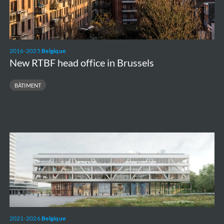
2016-2025
Belgique
New RTBF head office in Brussels
BÂTIMENT
Nouveau
bureau
pour
la
VRT
à
2021-2026
Belgique
Bruxelles