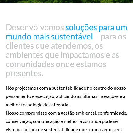
Desenvolvemos
Desenvolvemos
soluções para um
soluções para um
mundo mais sustentável
mundo mais sustentável
– para os
– para os
clientes que atendemos, os
clientes que atendemos, os
ambientes que impactamos e as
ambientes que impactamos e as
comunidades onde estamos
comunidades onde estamos
presentes.
presentes.
Nós projetamos com a sustentabilidade no centro do nosso
pensamento e execução, aplicando as últimas inovações e a
melhor tecnologia da categoria.
Nosso compromisso com a gestão ambiental, conformidade,
conservação, comunicação e melhoria contínua pode ser
visto na cultura de sustentabilidade que promovemos em