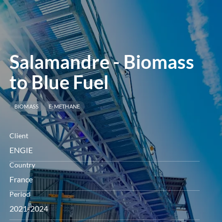
menu
Salamandre - Biomass
to Blue Fuel
BIOMASS
E-METHANE
Client
ENGIE
Country
France
Period
2021-2024