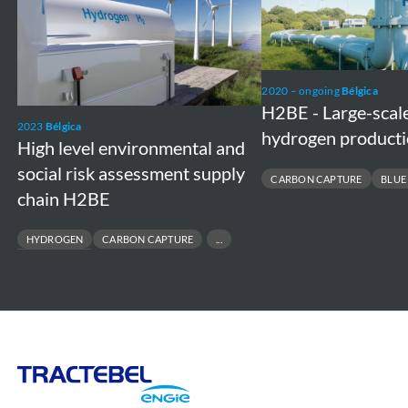
level
-
environmental
Large-
and
scale
social
blue
2020 – ongoing
Bélgica
risk
hydrogen
H2BE - Large-scal
2023
Bélgica
assessment
production
hydrogen producti
High level environmental and
supply
plant
social risk assessment supply
CARBON CAPTURE
BLUE
chain
chain H2BE
H2BE
HYDROGEN
CARBON CAPTURE
CARBON STORAGE
Tractebel
Engie