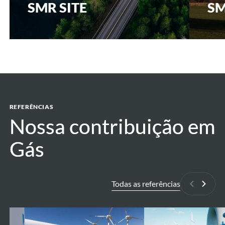
SMR SITE
SM
REFERÊNCIAS
Nossa contribuição em
Nossa contribuição em
Gás
Gás
Todas as referências
Anterior
Próxi
High
H2BE