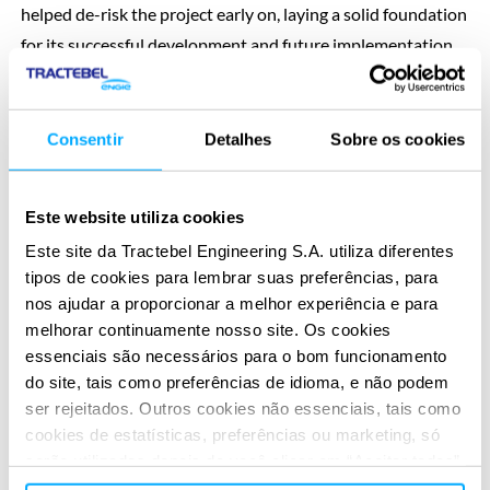
helped de-risk the project early on, laying a solid foundation
for its successful development and future implementation.
SERVIÇOS PRESTADOS
Pre-Feasibility & Feasibility study
Consentir
Detalhes
Sobre os cookies
Este website utiliza cookies
Este site da Tractebel Engineering S.A. utiliza diferentes
tipos de cookies para lembrar suas preferências, para
nos ajudar a proporcionar a melhor experiência e para
melhorar continuamente nosso site. Os cookies
APLICATIVOS DIGITAIS
essenciais são necessários para o bom funcionamento
Reimagine seu impacto
Reimagine seu impacto
com
com
do site, tais como preferências de idioma, e não podem
nossas soluções digitais
nossas soluções digitais
ser rejeitados. Outros cookies não essenciais, tais como
cookies de estatísticas, preferências ou marketing, só
serão utilizados depois de você clicar em “Aceitar todos”.
Todas as soluções digitais
Anterior
Próxi
Para obter mais informações, leia nossa política de