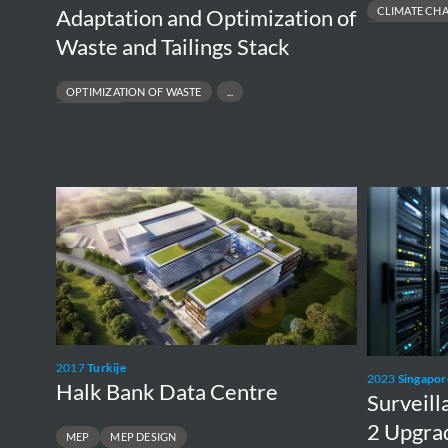
CLIMATE CH
Adaptation and Optimization of
COASTAL PROTECT
Waste and Tailings Stack
OPTIMIZATION OF WASTE
TAILINGS STACK
Halk
Surveillanc
Bank
Data
Data
Centre
Centre
1
and
2
Upgrade
2017
Turkije
2023
Singapor
Halk Bank Data Centre
Surveill
2 Upgra
MEP
MEP DESIGN