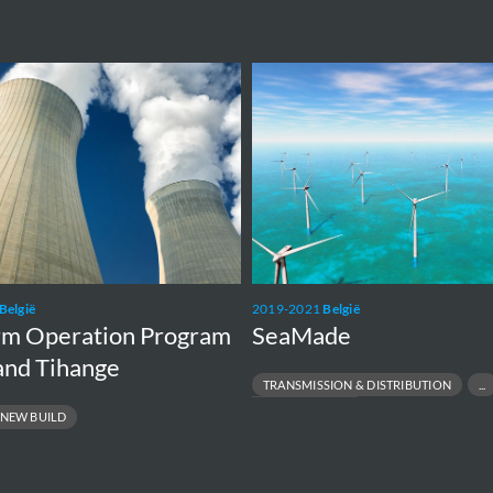
SeaMade
België
2019-2021
België
rm Operation Program
SeaMade
and Tihange
TRANSMISSION & DISTRIBUTION
TRANSMISSION LINES
NEW BUILD