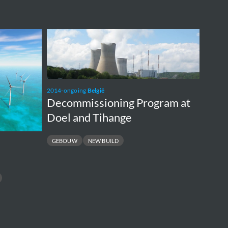
Decommissioning
Program
at
Doel
2014-ongoing
België
and
Decommissioning Program at
Tihange
Doel and Tihange
GEBOUW
NEW BUILD