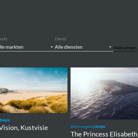
arkt
Dienst
Alles wissen
The
Princess
Elisabeth
Island
België
Vision, Kustvisie
2023-ongoing
België
The Princess Elisabeth