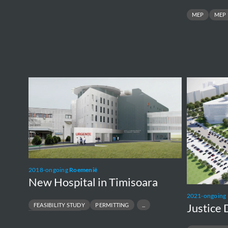
MEP
MEP 
New
Justice
Hospital
District
in
in
Timisoara
Bucharest
2018-ongoing
Roemenië
New Hospital in Timisoara
2021-ongoing
FEASIBILITY STUDY
PERMITTING
Justice 
PREFEASIBILITY STUDY