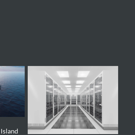
Ak
Bank
Data
Centre
 Island