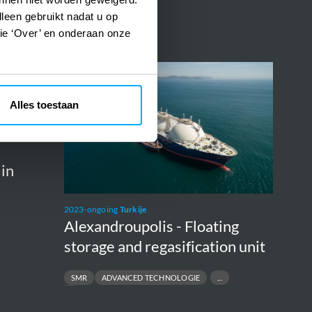
lleen gebruikt nadat u op
tie ‘Over’ en onderaan onze
Alexandroupolis
-
Alles toestaan
Floating
storage
and
 in
regasification
unit
2023-ongoing
Turkije
Alexandroupolis - Floating
storage and regasification unit
SMR
ADVANCED TECHNOLOGIE
GENIV