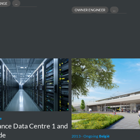
ANGE
ION
MASTER PLAN
OWNER ENGINEER
ISLAND DESIGN
OFFSHORE WIND
e
Brabantnet
e
ance Data Centre 1 and
de
2013 - Ongoing
België