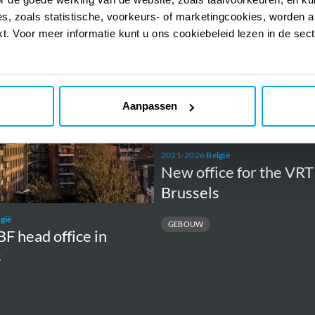
LLING
URBAN DESIGN
TAXIWAY
TUNNEL
s, zoals statistische, voorkeurs- of marketingcookies, worden a
kt. Voor meer informatie kunt u ons cookiebeleid lezen in de sec
New
office
Aanpassen
for
the
VRT
2021-2026
België
New office for the VRT
in
Brussels
Brussels
gië
GEBOUW
 head office in
s