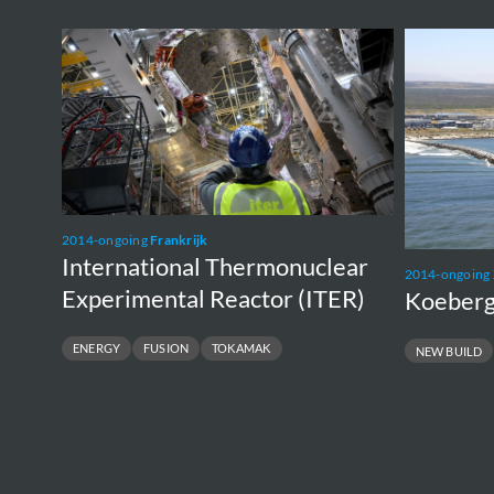
International
Koeberg
Thermonuclear
nuclear
Experimental
plant
Reactor
(ITER)
2014-ongoing
Frankrijk
International Thermonuclear
2014-ongoing
Experimental Reactor (ITER)
Koeberg 
ENERGY
FUSION
TOKAMAK
NEW BUILD