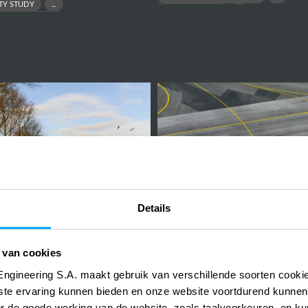
ITY STUDY
FLOOD PROTECTION
ASIBILITY STUDY
HYDRAULIC MODELLING
URBAN DESIGN
Brussels
Airport
-
Tunnel
underneath
taxiways
Details
België
2012-2016
België
an
Brussels Airport - Tun
 van cookies
underneath taxiways
Engineering S.A. maakt gebruik van verschillende soorten cook
RESILIENCE
ste ervaring kunnen bieden en onze website voortdurend kunnen
ON
GEBOUW
AIRPORT
ROAD
or de goede werking van de website, zoals taalvoorkeuren, en k