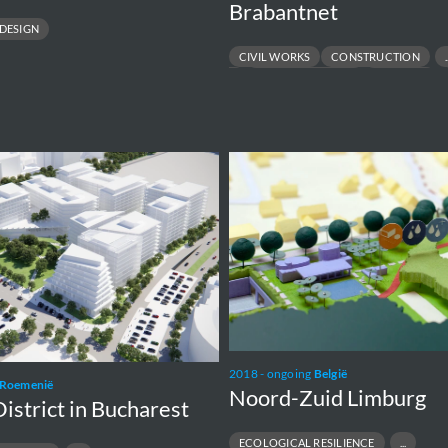
Brabantnet
DESIGN
CIVIL WORKS
CONSTRUCTION
FEED
OWNER ENGINEER
PRE-FEED
SUPERVISION
Noord-
Zuid
Limburg
2018 - ongoing
België
Roemenië
Noord-Zuid Limburg
District in Bucharest
ECOLOGICAL RESILIENCE