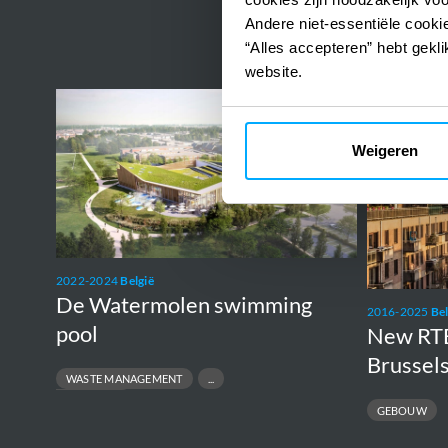
HYDRAULIC MODE
FLOOD PROTECTION
Andere niet-essentiële cookie
HYDRAULIC MODELLING
URBAN DESIGN
“Alles accepteren” hebt gekli
website.
De
New
Watermolen
RTBF
Weigeren
swimming
head
pool
office
in
Brussels
2022-2024
België
De Watermolen swimming
2016-2025
Bel
pool
New RTBF
Brussel
WASTE MANAGEMENT
WASTE SORTING
GEBOUW