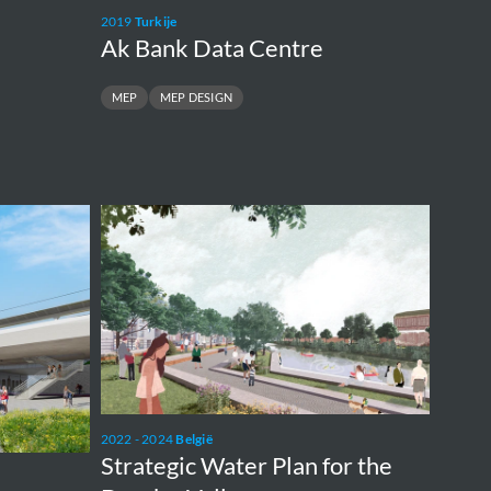
2019
Turkije
Ak Bank Data Centre
MEP
MEP DESIGN
Strategic
Water
Plan
for
the
Dender
Valley
2022 - 2024
België
Strategic Water Plan for the