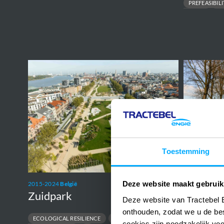
PREFEASIBIL
PERMITTING
FE
Zuidpark
Sigmaplan
Toestemming
2003-ongoing
Sigmapl
Deze website maakt gebruik
2015-2024
België
Zuidpark
Deze website van Tractebel 
ECOLOGICAL 
onthouden, zodat we u de be
FLOOD PROTECTI
ECOLOGICAL RESILIENCE
cookies zijn noodzakelijk vo