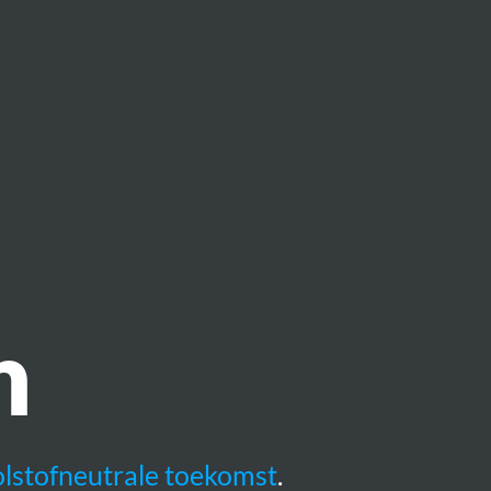
n
lstofneutrale toekomst
.