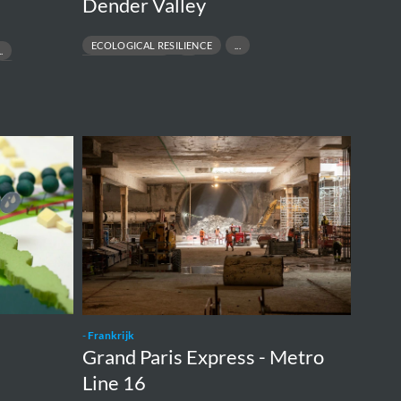
Dender Valley
ECOLOGICAL RESILIENCE
FLOOD PROTECTION
HYDRAULIC MODELLING
URBAN DESIGN
Grand
Paris
Express
-
Metro
Line
16
-
Frankrijk
Grand Paris Express - Metro
Line 16