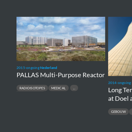
PALLAS
Long
Multi-
Term
Purpose
Operation
Reactor
Program
at
Doel
2015-ongoing
Nederland
and
PALLAS Multi-Purpose Reactor
Tihange
2014-ongoing
Long Te
RADIOISOTOPES
MEDICAL
RESEARCH REACTOR
at Doel 
GEBOUW