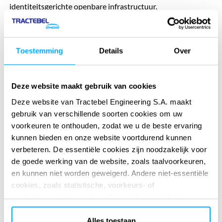
identiteitsgerichte openbare infrastructuur.
Toestemming
Details
Over
With the construction of this new Mediasquare building,
RTBF will have a new high-performance work tool in terms
Deze website maakt gebruik van cookies
of durability and modularity. The building's architecture
Deze website van Tractebel Engineering S.A. maakt
features a lot of glass, demonstrating our commitment to
gebruik van verschillende soorten cookies om uw
openness. The ergonomic, user-friendly, bright environment
voorkeuren te onthouden, zodat we u de beste ervaring
encourages exchanges, collaborative working and creativity
kunnen bieden en onze website voortdurend kunnen
within the organisation. The extensive technological
verbeteren. De essentiële cookies zijn noodzakelijk voor
equipment and the implementation of a new IT
de goede werking van de website, zoals taalvoorkeuren,
infrastructure will give us 100% digital production capacity
en kunnen niet worden geweigerd. Andere niet-essentiële
Jean-Paul Philippot
RTBF's general manager
cookies, zoals statistische, voorkeurs- of
marketingcookies, worden alleen gebruikt nadat u op
“Alles accepteren” hebt geklikt. Voor meer informatie kunt
u ons cookiebeleid lezen in de sectie ‘Over’ en onderaan
Alles toestaan