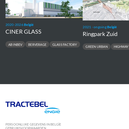
2020-2026
België
2021 - ongoing
België
CINER GLASS
Ringpark Zuid
AB INBEV
BERVERAGE
GLASS FACTORY
GREEN URBAN
HIGHWAY
Tractebel
Engie
PERSOONLIJKE GEGEVENS IN BELGÏE
GEBRUIKSVOORWAARDEN