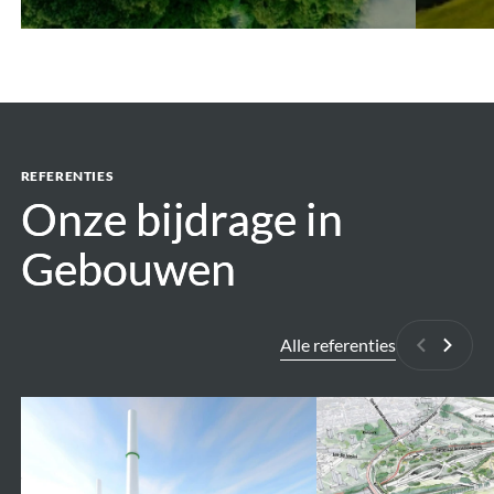
REFERENTIES
Onze bijdrage in
Onze bijdrage in
Gebouwen
Gebouwen
Alle referenties
Vorige
Volge
CINER
Ringpark
GLASS
Zuid