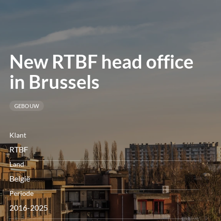
openen
New RTBF head office
in Brussels
GEBOUW
Klant
RTBF
Land
België
Periode
2016-2025