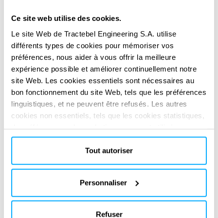
adequate to be used in a climate change context.
Ce site web utilise des cookies.
Development of new methods such as multi-hydrological
modelling, dynamic weighting of calibrated hydrological
Le site Web de Tractebel Engineering S.A. utilise
différents types de cookies pour mémoriser vos
models and stochastic weather generators.
préférences, nous aider à vous offrir la meilleure
SERVICES FOURNIS
expérience possible et améliorer continuellement notre
Technical & regulatory consultancy
site Web. Les cookies essentiels sont nécessaires au
bon fonctionnement du site Web, tels que les préférences
linguistiques, et ne peuvent être refusés. Les autres
cookies non essentiels, tels que les cookies statistiques,
de préférence ou de marketing, ne seront utilisés
qu'après avoir cliqué sur « Accepter tout ». Pour plus
d'informations, veuillez consulter notre politique en
Tout autoriser
matière de cookies dans la section « À propos » et au
bas de notre site web.
SOLUTIONS NUMÉRIQUES
Personnaliser
Réinventez votre impact
Réinventez votre impact
avec nos
avec nos
solutions digitales
solutions digitales
Refuser