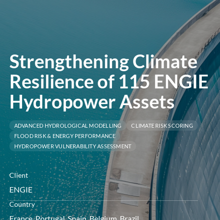
le
menu
Strengthening Climate
Resilience of 115 ENGIE
Hydropower Assets
ADVANCED HYDROLOGICAL MODELLING
CLIMATE RISK SCORING
FLOOD RISK & ENERGY PERFORMANCE
HYDROPOWER VULNERABILITY ASSESSMENT
Client
ENGIE
Country
France, Portugal, Spain, Belgium, Brazil