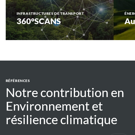
INFRASTRUCTURES DE TRANSPORT
ÉNER
360°SCANS
Au
RÉFÉRENCES
Notre contribution en
Notre contribution en
Environnement et
Environnement et
résilience climatique
résilience climatique