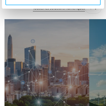
Toutes les solutions numériques
Précédan
Suiva
360°SCANS
AutoCFD