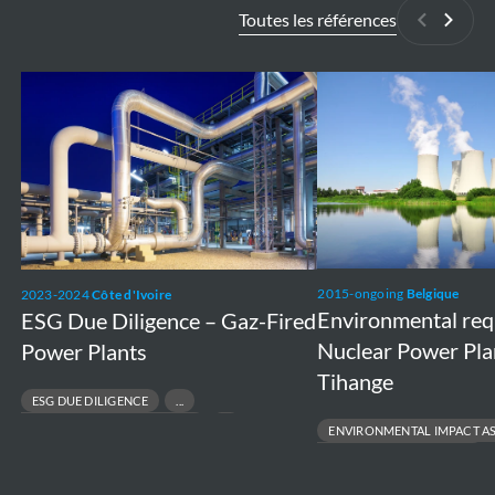
Toutes les références
Précédan
Suiva
ESG
Environmental
Due
requirements
Diligence
Nuclear
–
Power
Gaz-
Plants
Fired
Doel
Power
and
2015-ongoing
Belgique
2023-2024
Côte d'Ivoire
Plants
Tihange
Environmental re
ESG Due Diligence – Gaz-Fired
Nuclear Power Pla
Power Plants
Tihange
ESG DUE DILIGENCE
RESPONSIBLE ASSET DIVESTMENT
ENVIRONMENTAL IMPACT A
RISK & COMPLIANCE ASSESSMENT
ENVIRONMENTAL PERMITTING
SUSTAINABLE FINANCE & TRANSACTIONS
PROJECT FEASIBILITY TO EXECUT