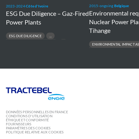
2015-ongoing
Belgique
2023-2024
Côte d'Ivoire
Plants
Tihange
Environmental re
ESG Due Diligence – Gaz-Fired
Nuclear Power Pla
Power Plants
Tihange
ESG DUE DILIGENCE
RESPONSIBLE ASSET DIVESTMENT
ENVIRONMENTAL IMPACT A
RISK & COMPLIANCE ASSESSMENT
ENVIRONMENTAL PERMITTING
SUSTAINABLE FINANCE & TRANSACTIONS
PROJECT FEASIBILITY TO EXECUT
REGULATORY COMPLIANCE
Tractebel
Engie
DONNÉES PERSONNELLES EN FRANCE
CONDITIONS D'UTILISATION
ÉTHIQUE ET CONFORMITÉ
FOURNISSEURS
PARAMÈTRES DES COOKIES
POLITIQUE RELATIVE AUX COOKIES