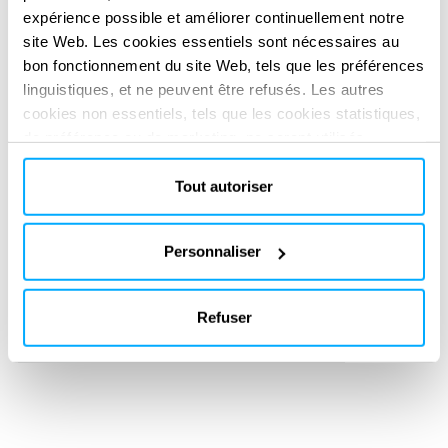
expérience possible et améliorer continuellement notre
site Web. Les cookies essentiels sont nécessaires au
bon fonctionnement du site Web, tels que les préférences
linguistiques, et ne peuvent être refusés. Les autres
cookies non essentiels, tels que les cookies statistiques,
de préférence ou de marketing, ne seront utilisés
qu'après avoir cliqué sur « Accepter tout ». Pour plus
d'informations, veuillez consulter notre politique en
Tout autoriser
matière de cookies dans la section « À propos » et au
bas de notre site web.
Personnaliser
Refuser
SERVICES FOURNIS
Environmental impact assessment & licensing