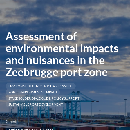
le
menu
Assessment of
environmental impacts
and nuisances in the
Zeebrugge port zone
ENVIRONMENTAL NUISANCE ASSESSMENT
PORT ENVIRONMENTAL IMPACT
STAKEHOLDER DIALOGUE & POLICY SUPPORT
SUSTAINABLE PORT DEVELOPMENT
Client
Port of Antwerp-Bruges