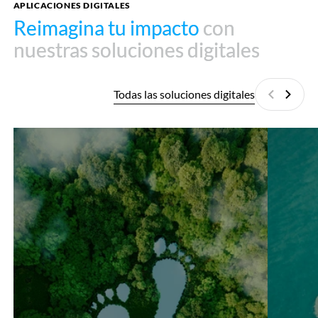
APLICACIONES DIGITALES
Reimagina tu impacto
Reimagina tu impacto
con
con
nuestras soluciones digitales
nuestras soluciones digitales
Todas las soluciones digitales
Anterior
Siguie
Huella
EcoPAM
de
carbono