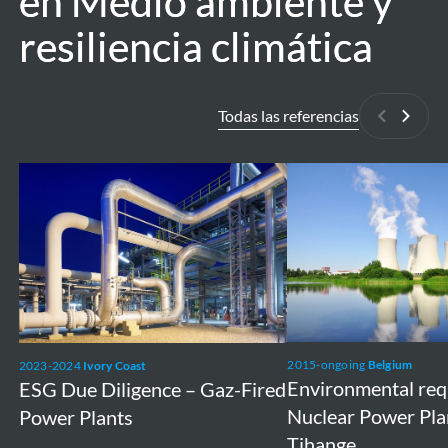
en Medio ambiente y
en Medio ambiente y
resiliencia climática
resiliencia climática
Todas las referencias
Anterior
Siguie
ESG
Environmental
Due
requirements
Diligence
Nuclear
–
Power
Gaz-
Plants
Fired
Doel
Power
and
2015-ongoing
Belgium
2023-2024
Ivory Coast
Plants
Tihange
Environmental re
ESG Due Diligence – Gaz-Fired
Nuclear Power Pla
Power Plants
Tihange