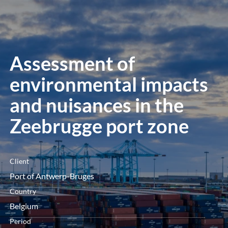
menú
Assessment of
environmental impacts
and nuisances in the
Zeebrugge port zone
Client
Port of Antwerp-Bruges
Country
Belgium
Period