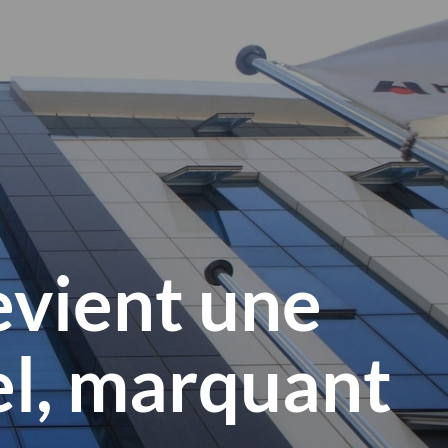
le
menu
evient une
bel, marquant