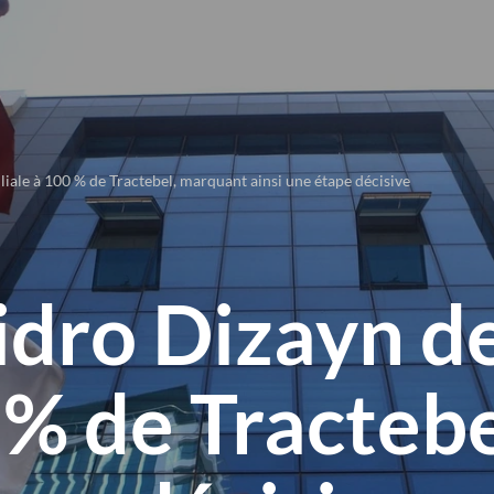
liale à 100 % de Tractebel, marquant ainsi une étape décisive
idro Dizayn d
0 % de Tracte