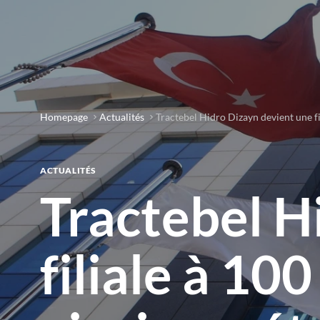
Homepage
Actualités
Tractebel Hidro Dizayn devient une fi
ACTUALITÉS
Tractebel H
filiale à 10