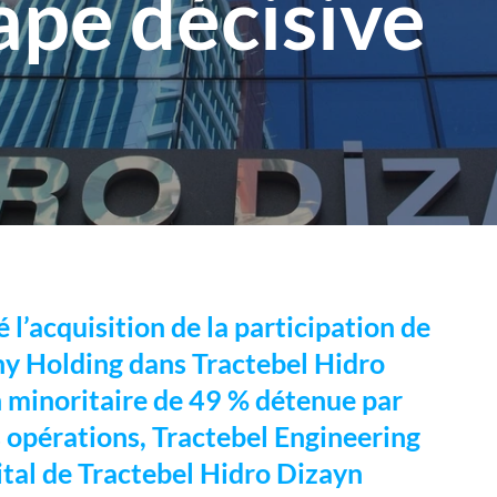
ape décisive
é l’acquisition de la participation de
y Holding dans Tractebel Hidro
on minoritaire de 49 % détenue par
s opérations, Tractebel Engineering
tal de Tractebel Hidro Dizayn