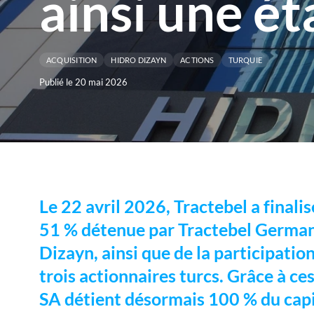
ainsi une ét
ACQUISITION
HIDRO DIZAYN
ACTIONS
TURQUIE
Publié le 20 mai 2026
Le 22 avril 2026, Tractebel a finalis
51 % détenue par Tractebel German
Dizayn, ainsi que de la participati
trois actionnaires turcs. Grâce à ce
SA détient désormais 100 % du capi