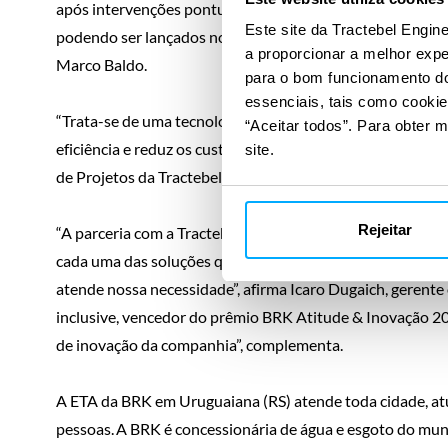
após intervenções pontuais. Na ETE lodo juntamente com
Este site da Tractebel Engine
podendo ser lançados no curso d’água”, explica o Gerente
a proporcionar a melhor exp
Marco Baldo.
para o bom funcionamento do 
essenciais, tais como cookie
“Trata-se de uma tecnologia pouco convencional para o t
“Aceitar todos”. Para obter m
eficiência e reduz os custos de implantação ao utilizar um
site.
de Projetos da Tractebel, Alberto Mancini.
Rejeitar
“A parceria com a Tractebel foi fundamental no detalham
cada uma das soluções que tínhamos como alternativas e av
atende nossa necessidade”, afirma Icaro Dugaich, gerente
inclusive, vencedor do prêmio BRK Atitude & Inovação 2
de inovação da companhia”, complementa.
A ETA da BRK em Uruguaiana (RS) atende toda cidade, a
pessoas. A BRK é concessionária de água e esgoto do muni