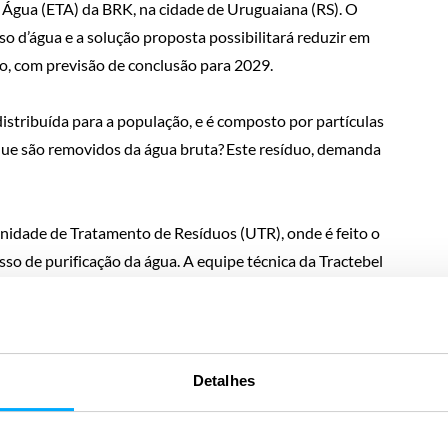
e Água (ETA) da BRK, na cidade de Uruguaiana (RS). O
so d’água e a solução proposta possibilitará reduzir em
ão, com previsão de conclusão para 2029.
stribuída para a população, e é composto por partículas
que são removidos da água bruta? Este resíduo, demanda
nidade de Tratamento de Resíduos (UTR), onde é feito o
so de purificação da água. A equipe técnica da Tractebel
guns pontos que poderiam ser reestudados e detalhando o
ma.
r outras soluções também propostas pela BRK,
Detalhes
ico levar o lodo da ETA para a Estação de Tratamento de
, através do sistema existente de esgotos sanitário