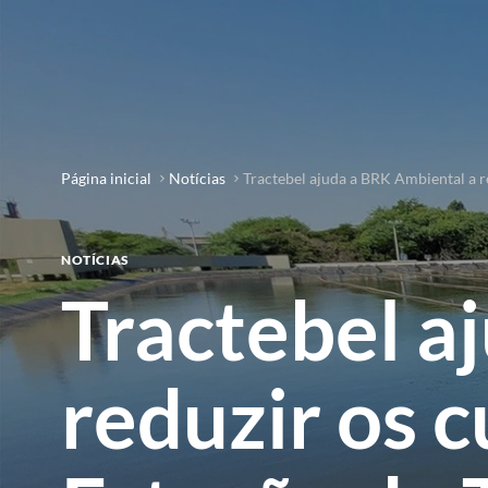
Página inicial
Notícias
Tractebel ajuda a BRK Ambiental a 
NOTÍCIAS
Tractebel a
reduzir os 