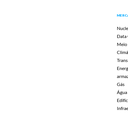
MERC
Nucle
Data 
Meio 
Climá
Trans
Energ
arma
Gás
Água
Edifíc
Infra