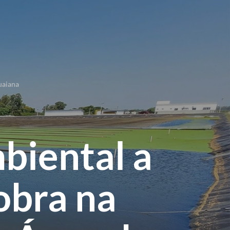
menu
uaiana
biental a
obra na