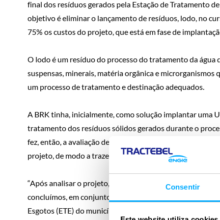
final dos resíduos gerados pela Estação de Tratamento d
objetivo é eliminar o lançamento de resíduos, lodo, no cur
75% os custos do projeto, que está em fase de implantaç
O lodo é um resíduo do processo do tratamento da água di
suspensas, minerais, matéria orgânica e microrganismos 
um processo de tratamento e destinação adequados.
A BRK tinha, inicialmente, como solução implantar uma U
tratamento dos resíduos sólidos gerados durante o proces
fez, então, a avaliação dessa alternativa, observando al
projeto, de modo a trazer uma melhor eficiência ao siste
“Após analisar o projeto, debater alternativas e conhece
Consentir
concluímos, em conjunto, que seria mais prático e econôm
Esgotos (ETE) do município, também operada pela empresa
Este website utiliza cookies