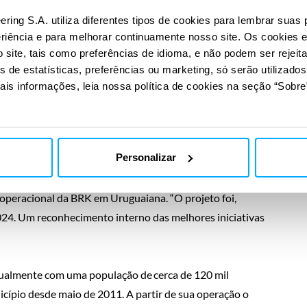
 os esgotos sanitário passarão por tratamento adequado
ering S.A. utiliza diferentes tipos de cookies para lembrar suas 
 de Projetos e especialista em saneamento da Tractebel,
eriência e para melhorar continuamente nosso site. Os cookies 
site, tais como preferências de idioma, e não podem ser rejeit
s de estatísticas, preferências ou marketing, só serão utilizado
ipo de aplicação proposto. Esta adequação melhora a
ais informações, leia nossa política de cookies na seção “Sobre”
 sistema já existente”, completa o engenheiro e Gerente
Personalizar
ento do projeto. Pudemos conhecer todas as variáveis de
aliar, a partir da análise desenvolvida, a que melhor
 operacional da BRK em Uruguaiana. “O projeto foi,
024. Um reconhecimento interno das melhores iniciativas
tualmente com uma população de cerca de 120 mil
cípio desde maio de 2011. A partir de sua operação o