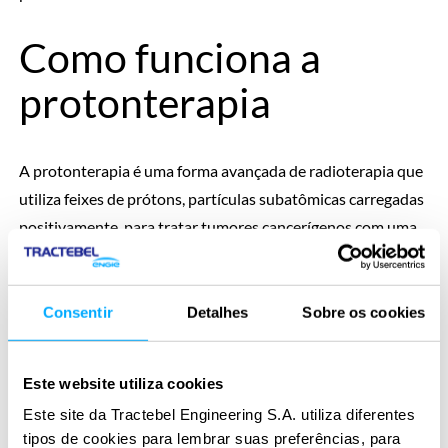
Como funciona a
protonterapia
A protonterapia é uma forma avançada de radioterapia que
utiliza feixes de prótons, partículas subatômicas carregadas
positivamente, para tratar tumores cancerígenos com uma
precisão superior à radioterapia convencional.
Enquanto a radioterapia tradicional emprega raios-x
Consentir
Detalhes
Sobre os cookies
(fótons), que liberam energia ao longo de todo o trajeto no
corpo – atingindo tanto o tumor quanto os tecidos
Este website utiliza cookies
saudáveis ao redor, a protonterapia tem uma característica
Este site da Tractebel Engineering S.A. utiliza diferentes
física única chamada pico de Bragg, que permite depositar a
tipos de cookies para lembrar suas preferências, para