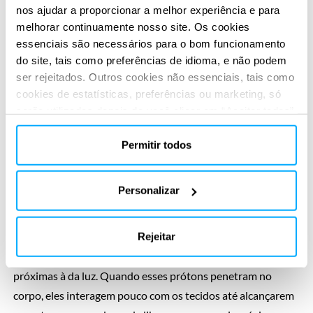
maior parte da energia exatamente no local do tumor,
nos ajudar a proporcionar a melhor experiência e para
minimizando danos às estruturas adjacentes.
melhorar continuamente nosso site. Os cookies
essenciais são necessários para o bom funcionamento
O tratamento começa com um planejamento detalhado,
do site, tais como preferências de idioma, e não podem
ser rejeitados. Outros cookies não essenciais, tais como
utilizando imagens de ressonância magnética ou tomografia
cookies de estatísticas, preferências ou marketing, só
computadorizada para mapear a localização exata do tumor
serão utilizados depois de você clicar em “Aceitar todos”.
e suas relações com órgãos vitais. Com esses dados, uma
Para obter mais informações, leia nossa política de
equipe multidisciplinar – composta por radio-oncologistas,
cookies na seção “Sobre” e na parte inferior do nosso
Permitir todos
físicos médicos e engenheiros – calcula a trajetória ideal do
site.
feixe de prótons, ajustando sua energia para que ela seja
Personalizar
liberada precisamente na profundidade do tumor.
Os prótons são acelerados em equipamentos como
Rejeitar
ciclotrons ou sincrotrons até atingirem velocidades
próximas à da luz. Quando esses prótons penetram no
corpo, eles interagem pouco com os tecidos até alcançarem