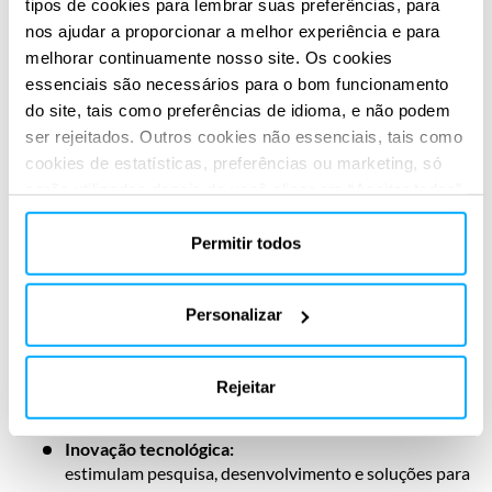
ventos mais fortes e estáveis garantem elevados
tipos de cookies para lembrar suas preferências, para
fatores de capacidade e geração consistente
nos ajudar a proporcionar a melhor experiência e para
melhorar continuamente nosso site. Os cookies
Integração com outras renováveis:
essenciais são necessários para o bom funcionamento
complementa solar, hidrelétrica e eólica onshore,
do site, tais como preferências de idioma, e não podem
equilibrando a matriz energética
ser rejeitados. Outros cookies não essenciais, tais como
Desenvolvimento econômico e social:
cookies de estatísticas, preferências ou marketing, só
impulsiona estaleiros, portos, serviços especializados
serão utilizados depois de você clicar em “Aceitar todos”.
e cria empregos qualificados
Para obter mais informações, leia nossa política de
cookies na seção “Sobre” e na parte inferior do nosso
Permitir todos
Baixo impacto visual e ocupação otimizada:
site.
quando planejados a distâncias adequadas,
preservam paisagens e convivem com outras
Personalizar
atividades
Suporte à descarbonização:
substituem fontes fósseis, contribuindo para metas
Rejeitar
climáticas globais e nacionais
Inovação tecnológica:
estimulam pesquisa, desenvolvimento e soluções para