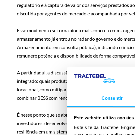
regulatório e à captura de valor dos serviços prestados
discutida por agentes do mercado e acompanhada por veí
Esse movimento se torna ainda mais concreto com a agend
armazenamento já entrou no radar do governo e do merc
Armazenamento, em consulta pública), indicando o iníci
remunere potência e disponibilidade de forma compatíve
A partir daqui, a discussão deixa de ser “se” o BESS entra d
integrado: quais produtos serão contratados (potência, ser
locacional, como mitigar riscos de performance e degrad
combinar BESS com renováveis, redes e resposta da dema
Consentir
É nesse ponto que se abrem as oportunidades mais relevan
Este website utiliza cookies
investidores, desenvolvedores, transmissoras, distribuid
Este site da Tractebel Engine
resiliência em um sistema elétrico cada vez mais dinâmico
a proporcionar a melhor exp