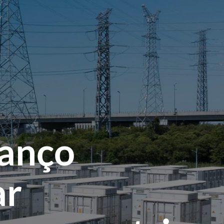
menu
vanço
ar