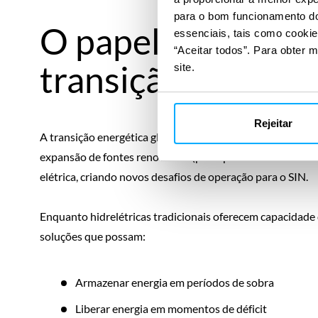
para o bom funcionamento do 
O papel estratégi
essenciais, tais como cookie
“Aceitar todos”. Para obter m
transição energét
site.
Rejeitar
A transição energética global tem como pilares a descarbon
expansão de fontes renováveis (principalmente solar e eól
elétrica, criando novos desafios de operação para o SIN.
Enquanto hidrelétricas tradicionais oferecem capacidade 
soluções que possam:
Armazenar energia em períodos de sobra
Liberar energia em momentos de déficit