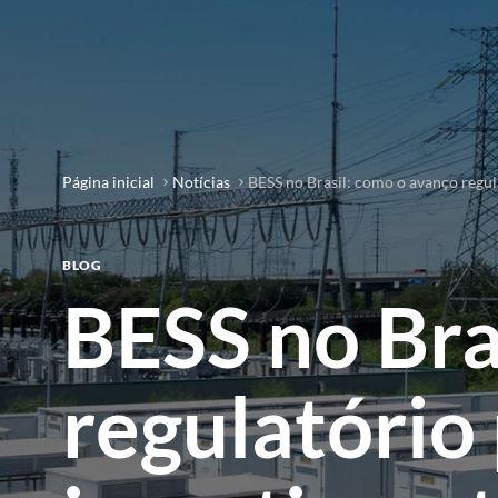
Página inicial
Notícias
BESS no Brasil: como o avanço regul
BLOG
BESS no Bra
regulatório