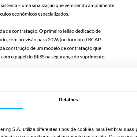
 ao sistema – uma sinalização que vem sendo amplamente
culos econômicos especializados.
a de contratação. O primeiro leilão dedicado de
ado, com previsão para 2026 (no formato LRCAP –
o da construção de um modelo de contratação que
l com o papel do BESS na segurança do suprimento.
e vez no setor elétrico e passa a ser “como” ele será
viços ancilares, alívio de rede), como será o sinal
ação, como estruturar conexão e despacho, e como
nda.
Detalhes
tes e, também, os desafios mais técnicos, para
oras e consumidores livres que buscam competitividade e
ering S.A. utiliza diferentes tipos de cookies para lembrar suas 
.
eriência e para melhorar continuamente nosso site. Os cookies 