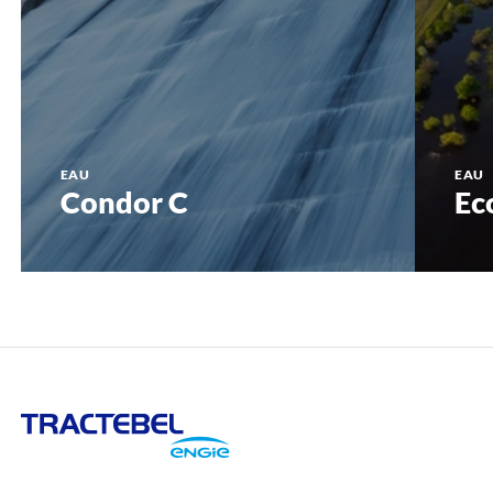
EAU
EAU
Condor C
Ec
Tractebel
Engie