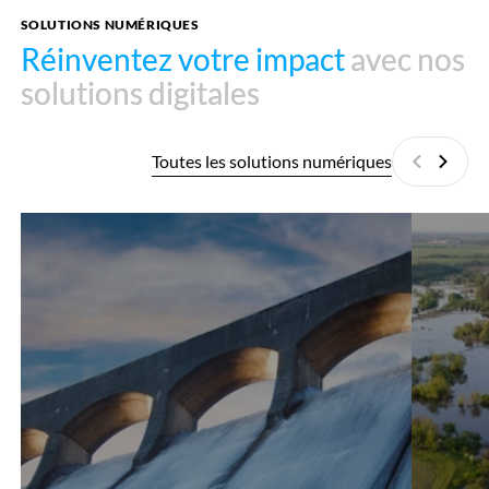
SOLUTIONS NUMÉRIQUES
Réinventez votre impact
Réinventez votre impact
avec nos
avec nos
solutions digitales
solutions digitales
Toutes les solutions numériques
Précédan
Suiva
Condor
EcoSpace
C