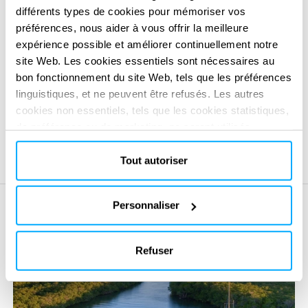
différents types de cookies pour mémoriser vos
CARACTÉRISTIQUES PRINCIPALES
préférences, nous aider à vous offrir la meilleure
Visualisation et surveillance
expérience possible et améliorer continuellement notre
site Web. Les cookies essentiels sont nécessaires au
Mopthycs fournit à la fois un environnement SIG dédié et
bon fonctionnement du site Web, tels que les préférences
une suite de graphiques et de tableaux de bord permettant
linguistiques, et ne peuvent être refusés. Les autres
cookies non essentiels, tels que les cookies statistiques,
un suivi en temps réel de l’état des voies navigables et des
de préférence ou de marketing, ne seront utilisés
paramètres des équipements.
qu'après avoir cliqué sur « Accepter tout ». Pour plus
d'informations, veuillez consulter notre politique en
Tout autoriser
matière de cookies dans la section « À propos » et au
bas de notre site web.
Personnaliser
Refuser