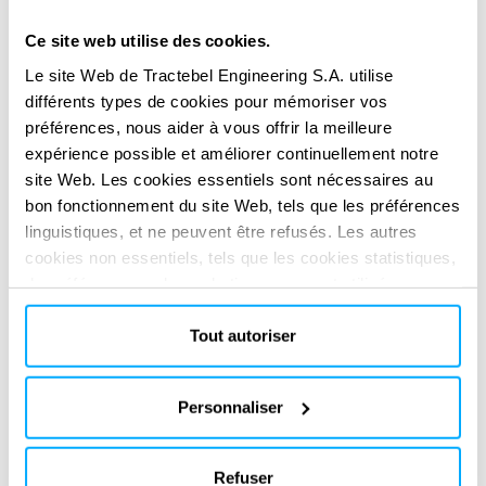
adequate to be used in a climate change context.
Ce site web utilise des cookies.
Development of new methods such as multi-hydrological
modelling, dynamic weighting of calibrated hydrological
Le site Web de Tractebel Engineering S.A. utilise
différents types de cookies pour mémoriser vos
models and stochastic weather generators.
préférences, nous aider à vous offrir la meilleure
SERVICES FOURNIS
expérience possible et améliorer continuellement notre
Technical & regulatory consultancy
site Web. Les cookies essentiels sont nécessaires au
bon fonctionnement du site Web, tels que les préférences
linguistiques, et ne peuvent être refusés. Les autres
cookies non essentiels, tels que les cookies statistiques,
de préférence ou de marketing, ne seront utilisés
qu'après avoir cliqué sur « Accepter tout ». Pour plus
d'informations, veuillez consulter notre politique en
Tout autoriser
matière de cookies dans la section « À propos » et au
bas de notre site web.
SOLUTIONS NUMÉRIQUES
Personnaliser
Réinventez votre impact
Réinventez votre impact
avec nos
avec nos
solutions digitales
solutions digitales
Refuser