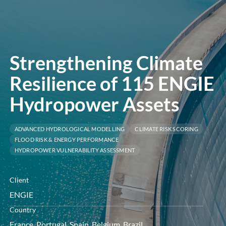
le
menu
Strengthening Climate
Resilience of 115 ENGIE
Hydropower Assets
ADVANCED HYDROLOGICAL MODELLING
CLIMATE RISK SCORING
FLOOD RISK & ENERGY PERFORMANCE
HYDROPOWER VULNERABILITY ASSESSMENT
Client
ENGIE
Country
France, Portugal, Spain, Belgium, Brazil