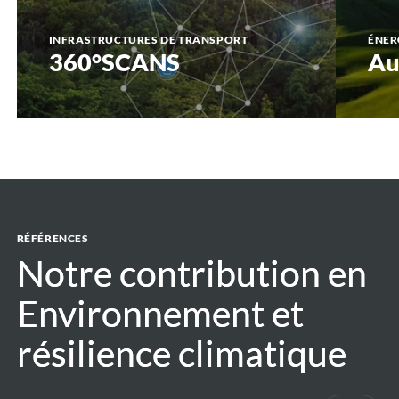
INFRASTRUCTURES DE TRANSPORT
ÉNER
360°SCANS
Au
RÉFÉRENCES
Notre contribution en
Notre contribution en
Environnement et
Environnement et
résilience climatique
résilience climatique