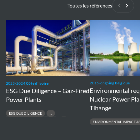
Toutes les références
Précédan
Suiva
ESG
Environmental
Due
requirements
Diligence
Nuclear
–
Power
Gaz-
Plants
Fired
Doel
Power
and
2015-ongoing
Belgique
2023-2024
Côte d'Ivoire
Plants
Tihange
Environmental re
ESG Due Diligence – Gaz-Fired
Nuclear Power Pla
Power Plants
Tihange
ESG DUE DILIGENCE
RESPONSIBLE ASSET DIVESTMENT
ENVIRONMENTAL IMPACT A
RISK & COMPLIANCE ASSESSMENT
ENVIRONMENTAL PERMITTING
SUSTAINABLE FINANCE & TRANSACTIONS
PROJECT FEASIBILITY TO EXECUT