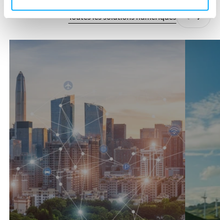
Toutes les solutions numériques
Précédan
Suiva
360°SCANS
AutoCFD