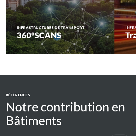
INFRASTRUCTURES DE TRANSPORT
INFR
360°SCANS
Tr
RÉFÉRENCES
Notre contribution en
Notre contribution en
Bâtiments
Bâtiments