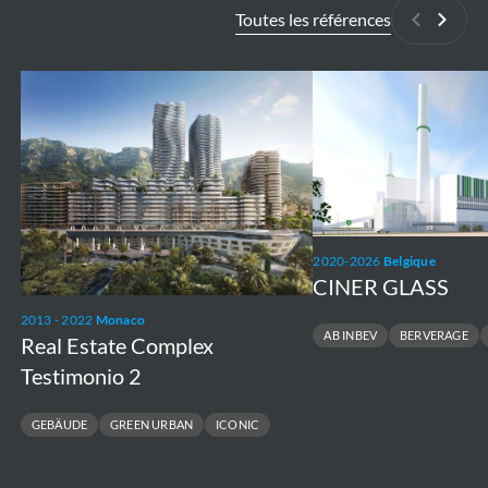
Toutes les références
Précédan
Suiva
Real
CINER
Estate
GLASS
Complex
Testimonio
2
2020-2026
Belgique
CINER GLASS
2013 - 2022
Monaco
AB INBEV
BERVERAGE
Real Estate Complex
Testimonio 2
GEBÄUDE
GREEN URBAN
ICONIC