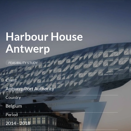
le
menu
Harbour House
Antwerp
FEASIBILITY STUDY
Client
Antwerp Port Authority
Country
Belgium
Period
2014 - 2018