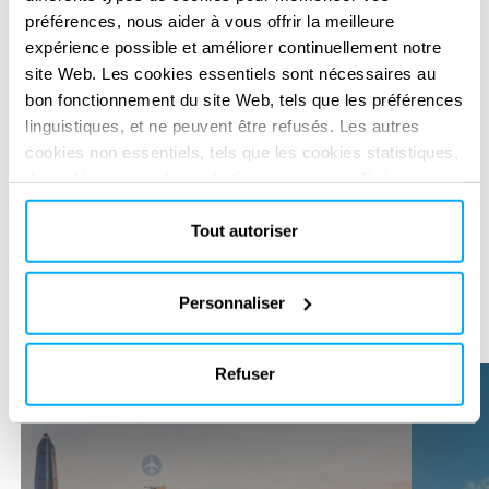
préférences, nous aider à vous offrir la meilleure
expérience possible et améliorer continuellement notre
site Web. Les cookies essentiels sont nécessaires au
bon fonctionnement du site Web, tels que les préférences
linguistiques, et ne peuvent être refusés. Les autres
cookies non essentiels, tels que les cookies statistiques,
SOLUTIONS NUMÉRIQUES
de préférence ou de marketing, ne seront utilisés
Réinventez votre impact
Réinventez votre impact
avec nos
avec nos
qu'après avoir cliqué sur « Accepter tout ». Pour plus
d'informations, veuillez consulter notre politique en
Tout autoriser
solutions digitales
solutions digitales
matière de cookies dans la section « À propos » et au
bas de notre site web.
Personnaliser
Toutes les solutions numériques
Précédan
Suiva
Refuser
360°SCANS
AutoCFD