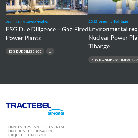
Fired
Doel
Power
and
2015-ongoing
Belgique
2023-2024
Côte d'Ivoire
Plants
Tihange
Environmental re
ESG Due Diligence – Gaz-Fired
Nuclear Power Pla
Power Plants
Tihange
ESG DUE DILIGENCE
RESPONSIBLE ASSET DIVESTMENT
ENVIRONMENTAL IMPACT A
RISK & COMPLIANCE ASSESSMENT
ENVIRONMENTAL PERMITTING
SUSTAINABLE FINANCE & TRANSACTIONS
PROJECT FEASIBILITY TO EXECUT
REGULATORY COMPLIANCE
Tractebel
Engie
DONNÉES PERSONNELLES EN FRANCE
CONDITIONS D'UTILISATION
ÉTHIQUE ET CONFORMITÉ