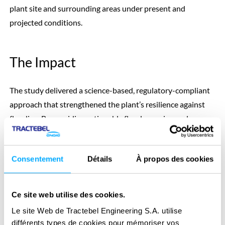
plant site and surrounding areas under present and
projected conditions.
The Impact
The study delivered a science-based, regulatory-compliant
approach that strengthened the plant’s resilience against
flooding. By providing actionable flood mapping and
integrating climate projections, the project informed design
upgrades—such as protective structures—and enhanced
Consentement
Détails
À propos des cookies
risk management strategies, ensuring long-term safety and
operational continuity.
SERVICES FOURNIS
Ce site web utilise des cookies.
Technical & regulatory consultancy
Le site Web de Tractebel Engineering S.A. utilise
différents types de cookies pour mémoriser vos