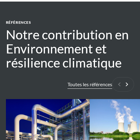
RÉFÉRENCES
Notre contribution en
Notre contribution en
Environnement et
Environnement et
résilience climatique
résilience climatique
Toutes les références
Précédan
Suiva
ESG
Environmental
Due
requirements
Diligence
Nuclear
–
Power
Gaz-
Plants