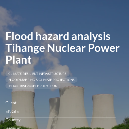
le
menu
Flood hazard analysis
Tihange Nuclear Power
Plant
CLIMATE-RESILIENT INFRASTRUCTURE
FLOOD MAPPING & CLIMATE PROJECTIONS
INDUSTRIAL ASSET PROTECTION
Client
ENGIE
Country
Belgium