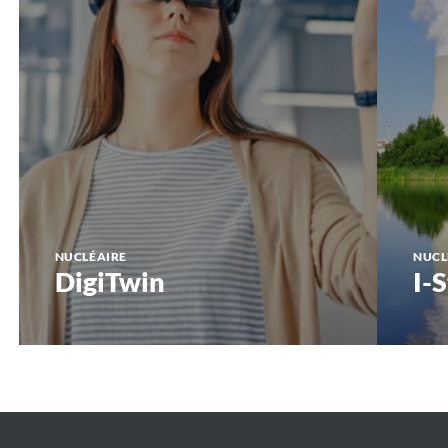
NUCLÉAIRE
NUCL
DigiTwin
I-