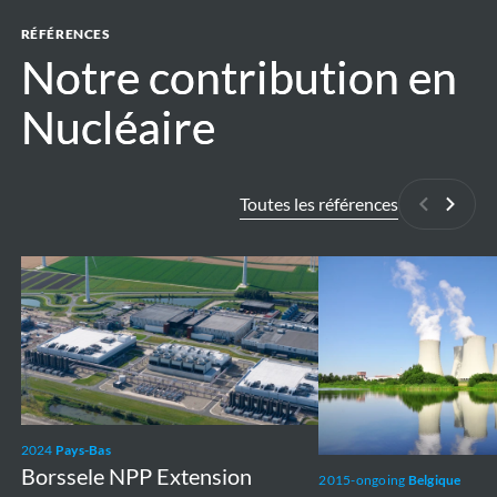
RÉFÉRENCES
Notre contribution en
Notre contribution en
Nucléaire
Nucléaire
Toutes les références
Précédan
Suiva
Borssele
Environmental
NPP
requirements
Extension
Nuclear
Power
Plants
Doel
2024
Pays-Bas
and
Borssele NPP Extension
2015-ongoing
Belgique
Tihange