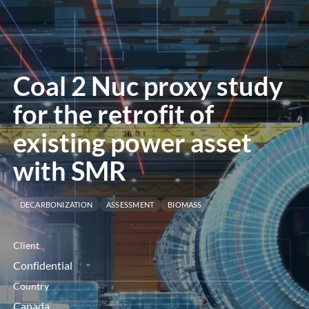
le
menu
Coal 2 Nuc proxy study
for the retrofit of
existing power asset
with SMR
DECARBONIZATION
ASSESSMENT
BIOMASS
Client
Confidential
Country
Canada