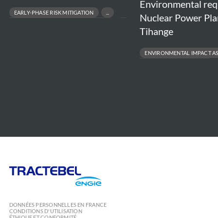
Environmental re
EARLY-PHASE RISK MITIGATION
Nuclear Power Pla
ENVIRONMENTAL & PERMITTING STRATEGY
Tihange
NUCLEAR NEW-BUILD FEASIBILITY
REGULATORY ACCEPTANCE & STAKEHOLDER SUPPORT
ENVIRONMENTAL IMPACT A
ENVIRONMENTAL PERMITTING
PROJECT FEASIBILITY TO EXECUT
REGULATORY COMPLIANCE
Tractebel
Engie
DONNÉES PERSONNELLES EN FRANCE
CONDITIONS D'UTILISATION
ÉTHIQUE ET CONFORMITÉ