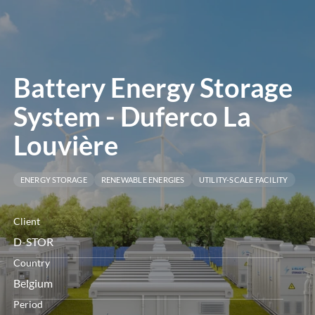
le
menu
Battery Energy Storage
System - Duferco La
Louvière
ENERGY STORAGE
RENEWABLE ENERGIES
UTILITY-SCALE FACILITY
Client
D-STOR
Country
Belgium
Period