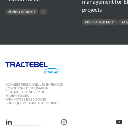
management for 
projects
ENERGY STORAGE
RENEWABLE ENERGIES
UTILITY-SCALE FACILITY
RISK MANAGEMENT
HAZ
SAFETY
INCIDENT
Tractebel
Engie
DONNÉES PERSONNELLES EN FRANCE
CONDITIONS D'UTILISATION
ÉTHIQUE ET CONFORMITÉ
FOURNISSEURS
PARAMÈTRES DES COOKIES
POLITIQUE RELATIVE AUX COOKIES