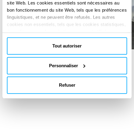
site Web. Les cookies essentiels sont nécessaires au
bon fonctionnement du site Web, tels que les préférences
linguistiques, et ne peuvent être refusés. Les autres
cookies non essentiels, tels que les cookies statistiques,
de préférence ou de marketing, ne seront utilisés
qu'après avoir cliqué sur « Accepter tout ». Pour plus
d'informations, veuillez consulter notre politique en
Tout autoriser
matière de cookies dans la section « À propos » et au
bas de notre site web.
Personnaliser
SERVICES FOURNIS
Project & Contract Management
Quality assurance
Refuser
Modification, Renovation, Lifetime extension