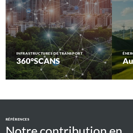
INFRASTRUCTURES DE TRANSPORT
ÉNER
360°SCANS
Au
RÉFÉRENCES
Notre contribution en
Notre contribution en