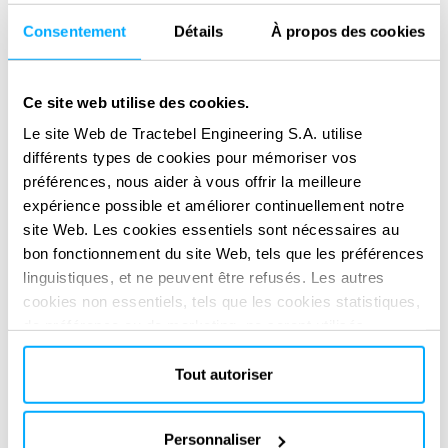
an et s’est achevé ce mois-ci, vise à proposer un concept de
Consentement
Détails
À propos des cookies
PNE qui sera positionné en tant que démonstrateur
européen d’ici 2035.
Ce site web utilise des cookies.
Combiner l’expertise
Le site Web de Tractebel Engineering S.A. utilise
Tractebel, fort de sa vaste expérience en ingénierie nucléaire
différents types de cookies pour mémoriser vos
et en solutions énergétiques, est bien placé pour diriger ce
préférences, nous aider à vous offrir la meilleure
consortium et conduire le développement de la technologie
expérience possible et améliorer continuellement notre
NEP en s’appuyant sur l’expertise de ses partenaires. Les
site Web. Les cookies essentiels sont nécessaires au
bon fonctionnement du site Web, tels que les préférences
compétences complémentaires de Tractebel et des experts
linguistiques, et ne peuvent être refusés. Les autres
de ses partenaires forment la combinaison idéale pour
cookies non essentiels, tels que les cookies statistiques,
contribuer au développement de la technologie nucléaire
de préférence ou de marketing, ne seront utilisés
spatiale en Europe.
qu'après avoir cliqué sur « Accepter tout ». Pour plus
d'informations, veuillez consulter notre politique en
Tout autoriser
matière de cookies dans la section « À propos » et au
bas de notre site web.
Personnaliser