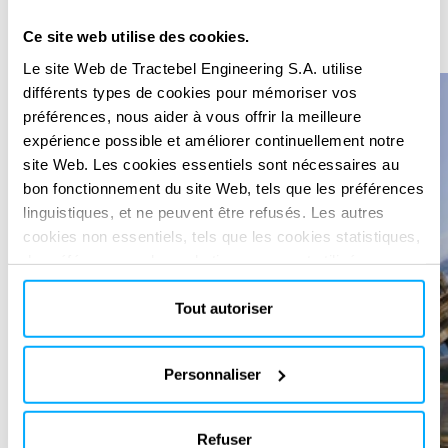
Ce site web utilise des cookies.
Précédan
Suiva
Le site Web de Tractebel Engineering S.A. utilise
différents types de cookies pour mémoriser vos
préférences, nous aider à vous offrir la meilleure
expérience possible et améliorer continuellement notre
site Web. Les cookies essentiels sont nécessaires au
bon fonctionnement du site Web, tels que les préférences
linguistiques, et ne peuvent être refusés. Les autres
cookies non essentiels, tels que les cookies statistiques,
de préférence ou de marketing, ne seront utilisés
qu'après avoir cliqué sur « Accepter tout ». Pour plus
d'informations, veuillez consulter notre politique en
Tout autoriser
matière de cookies dans la section « À propos » et au
bas de notre site web.
Personnaliser
Refuser