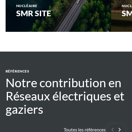
NUCLÉAIRE
NUCL
SMR SITE
SM
RÉFÉRENCES
Notre contribution en
Notre contribution en
Réseaux électriques et
Réseaux électriques et
gaziers
gaziers
Toutes les références