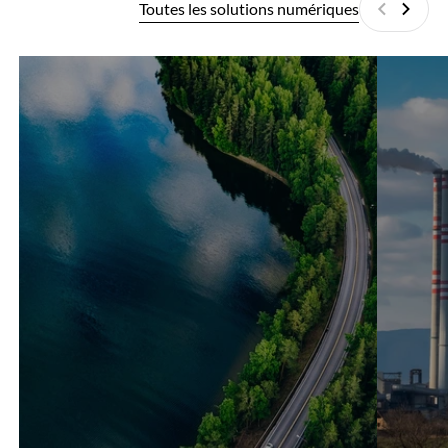
Toutes les solutions numériques
Précédan
Suiva
SMR
SMR
SITE
RETROFI