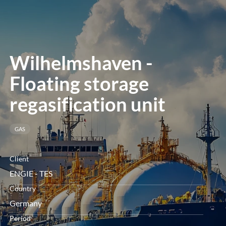
le
menu
Wilhelmshaven -
Floating storage
regasification unit
GAS
Client
ENGIE - TES
Country
Germany
Period