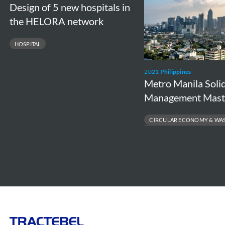
of
Manila
Design of 5 new hospitals in
5
Solid
the HELORA network
new
Waste
HOSPITAL
hospitals
Management
in
Master
2021
Philippines
the
Plan
Metro Manila Soli
HELORA
Management Mast
network
CIRCULAR ECONOMY & WAS
PUBLIC HEALTH & ENVIRONMENT
SOLID WASTE MANAGEMENT MAST
WASTE-TO-ENERGY SOLUTIONS
Tractebel