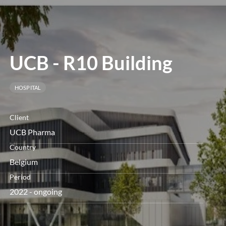
le
menu
UCB - R10 Building
HOSPITAL
Client
UCB Pharma
Country
Belgium
Period
2022 - ongoing