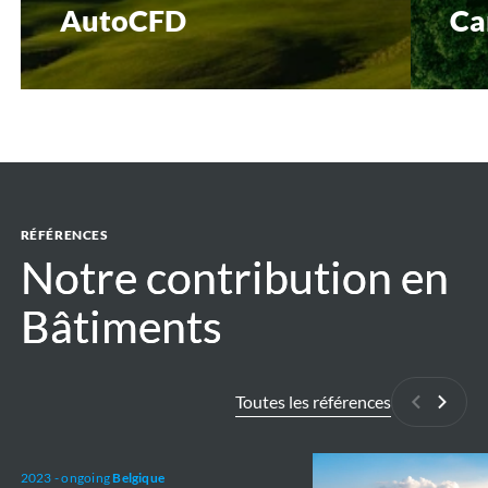
AutoCFD
Ca
RÉFÉRENCES
Notre contribution en
Notre contribution en
Bâtiments
Bâtiments
Toutes les références
Précédan
Suiva
Design
Metro
2023 - ongoing
Belgique