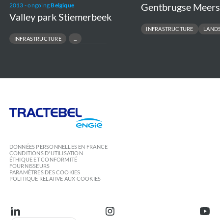
Gentbrugse Meer
2013 - ongoing
Belgique
Valley park Stiemerbeek
INFRASTRUCTURE
LAND
INFRASTRUCTURE
NATURE CONSERVATION
ECOSYSTEM
Tractebel
Engie
DONNÉES PERSONNELLES EN FRANCE
CONDITIONS D'UTILISATION
ÉTHIQUE ET CONFORMITÉ
FOURNISSEURS
PARAMÈTRES DES COOKIES
POLITIQUE RELATIVE AUX COOKIES