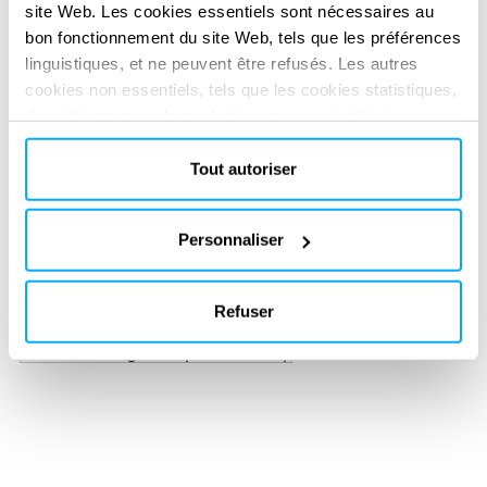
site Web. Les cookies essentiels sont nécessaires au
bon fonctionnement du site Web, tels que les préférences
linguistiques, et ne peuvent être refusés. Les autres
cookies non essentiels, tels que les cookies statistiques,
de préférence ou de marketing, ne seront utilisés
qu'après avoir cliqué sur « Accepter tout ». Pour plus
d'informations, veuillez consulter notre politique en
Tout autoriser
matière de cookies dans la section « À propos » et au
bas de notre site web.
Personnaliser
SERVICES FOURNIS
Basic design
Detailed Design
Engineering Procurement Construction Management
Refuser
Project & Contract Management
Technical & regulatory consultancy