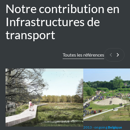
Notre contribution en
Notre contribution en
Infrastructures de
Infrastructures de
transport
transport
Toutes les références
Précédan
Suiva
Valley
Gentbrugse
park
Meersen
Stiemerbeek
2013 - ongoing
Belgique