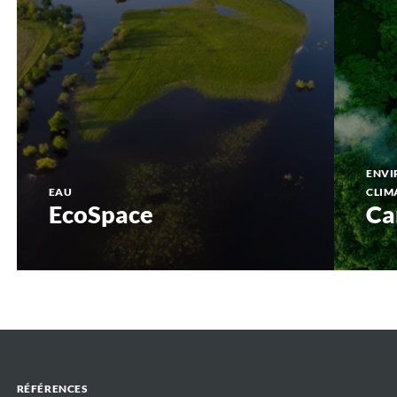
ENVI
EAU
CLIM
EcoSpace
Ca
RÉFÉRENCES